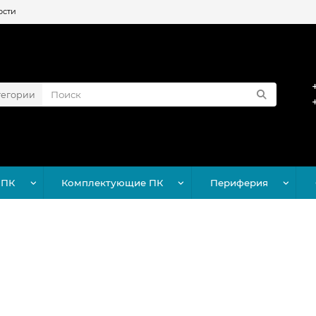
ости
тегории
 ПК
Комплектующие ПК
Периферия