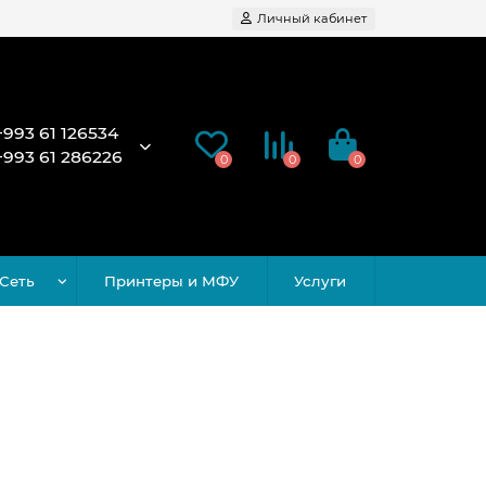
Личный кабинет
+993 61 126534
+993 61 286226
0
0
0
Сеть
Принтеры и МФУ
Услуги