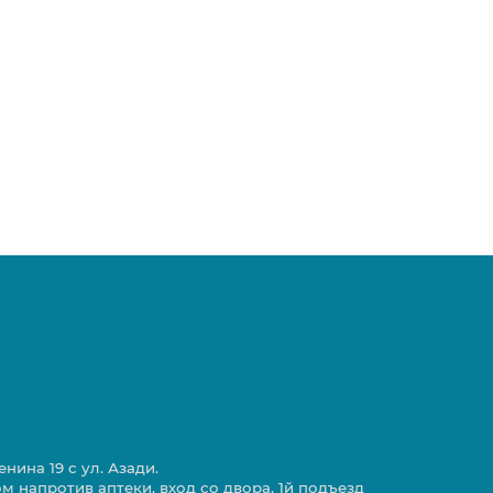
нина 19 с ул. Азади.
ом напротив аптеки, вход со двора, 1й подъезд