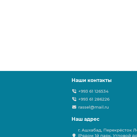
Наши контакты
+993 61 126534
+993 61 286226
rassel@mail.ru
Наш адрес
г. Ашхабад, Перекрёсток Ле
(Рядом 1й парк. Угловой д