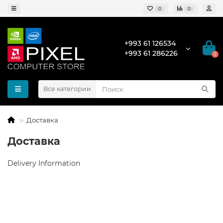
0
0
+993 61 126534
+993 61 286226
0
Все категории
Доставка
Доставка
Delivery Information