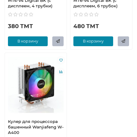
MT4-V4 Digital BK (с
MT6-V4 Digital BK (с
дисплеем, 4 трубки)
дисплеем, 6 трубок)
380 ТМТ
480 ТМТ
В корзину
В корзину
Кулер для процессора
башенный Wanjiafeng W-
A400