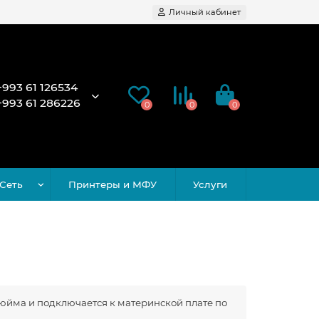
Личный кабинет
+993 61 126534
+993 61 286226
0
0
0
Сеть
Принтеры и МФУ
Услуги
дюйма и подключается к материнской плате по