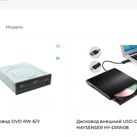
Модель
овод DVD-RW Б/У
Дисковод внешний USD-
HAYSENSER HY-DRW08