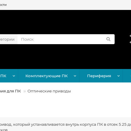
ости
тегории
 ПК
Комплектующие ПК
Периферия
ния для ПК
Оптические приводы
вод, который устанавливается внутрь корпуса ПК в отсек 5.25 
ков.