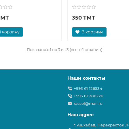
ТМТ
350 ТМТ
В корзину
В корзину
Показано с 1 по 3 из 3 (всего 1 страниц)
Наши контакты
+993 61 126534
+993 61 286226
rassel@mail.ru
Наш адрес
г. Ашхабад, Перекрёсток Ле