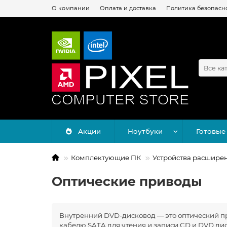
О компании
Оплата и доставка
Политика безопасн
Все ка
Акции
Ноутбуки
Готовые
Комплектующие ПК
Устройства расшире
Оптические приводы
Внутренний DVD-дисковод — это оптический при
кабелю SATA для чтения и записи CD и DVD дис