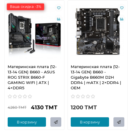
Ваша скидка: -3%
Материнская плата (12-
Материнская плата (12-
13-14 GEN) B660 - ASUS
13-14 GEN) B660 -
ROG STRIX B660-F
Gigabyte B660M D2H
GAMING WIFI | ATX |
DDR4 | mATX | 2×DDR4 |
4×DDR5
OEM
4130 ТМТ
1200 ТМТ
4260 ТМТ
В корзину
В корзину