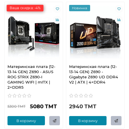
Ваша скидка: -4%
Новинка
Материнская плата (12-
Материнская плата (12-
13-14 GEN) Z690 - ASUS
13-14 GEN) Z690 -
ROG STRIX Z690-I
Gigabyte Z690 UD DDR4
GAMING WIFI | mITX |
V2 | ATX | 4×DDR4
2×DDR5
5080 ТМТ
2940 ТМТ
5300 ТМТ
В корзину
В корзину