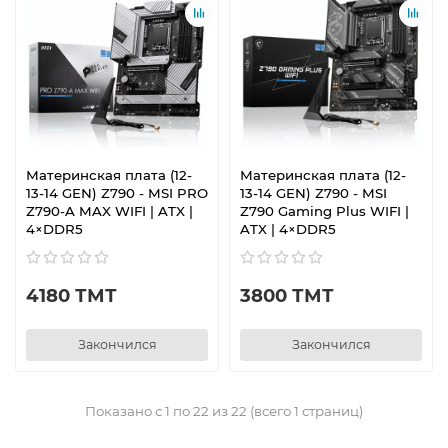
Материнская плата (12-
Материнская плата (12-
13-14 GEN) Z790 - MSI PRO
13-14 GEN) Z790 - MSI
Z790-A MAX WIFI | ATX |
Z790 Gaming Plus WIFI |
4×DDR5
ATX | 4×DDR5
4180 ТМТ
3800 ТМТ
Закончился
Закончился
Показано с 1 по 22 из 22 (всего 1 страниц)