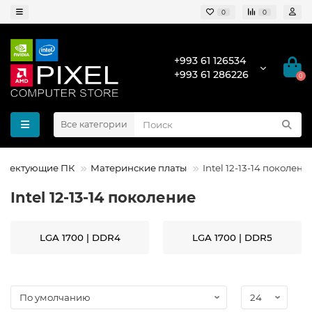
0
0
+993 61 126534
+993 61 286226
0
Все категории
плектующие ПК
Материнские платы
Intel 12-13-14 поколени
Intel 12-13-14 поколение
LGA 1700 | DDR4
LGA 1700 | DDR5