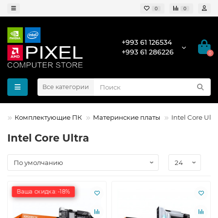
0
0
+993 61 126534
+993 61 286226
0
Все категории
Комплектующие ПК
Материнские платы
Intel Core Ultr
Intel Core Ultra
Ваша скидка: -18%