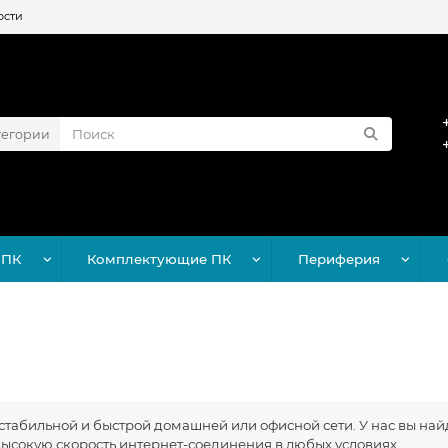
ости
тегории
 ПК
Комплектующие ПК
Периферия
абильной и быстрой домашней или офисной сети. У нас вы найде
сокую скорость интернет-соединения в любых условиях.