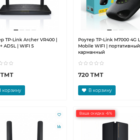
р TP-Link Archer VR400 |
Роутер TP-Link M7000 4G 
 ADSL | WIFI 5
Mobile WIFI | портативный
карманный
 ТМТ
720 ТМТ
В корзину
В корзину
Ваша скидка: -6%