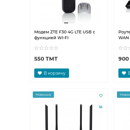
Модем ZTE F30 4G LTE USB с
Роуте
функцией WI-FI
WAN |
550 ТМТ
900
В корзину
Новинка
Нови