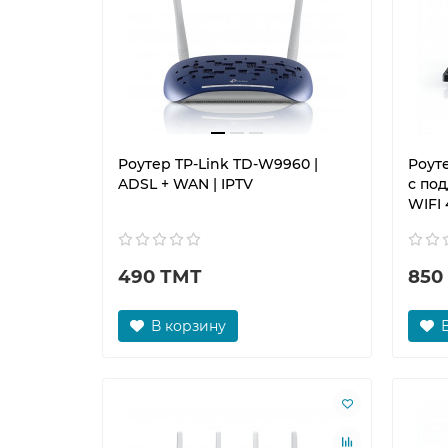
Роутер TP-Link TD-W9960 |
Роуте
ADSL + WAN | IPTV
с под
WIFI 
490 ТМТ
850
В корзину