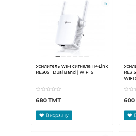
Усилитель WIFI сигнала TP-Link
Усили
RE305 | Dual Band | WIFI 5
RE315
WIFI 
680 ТМТ
600
В корзину