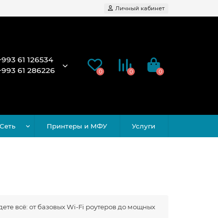
Личный кабинет
+993 61 126534
+993 61 286226
0
0
0
Сеть
Принтеры и МФУ
Услуги
те всё: от базовых Wi-Fi роутеров до мощных