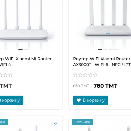
р WIFI Xiaomi Mi Router
Роутер WIFI Xiaomi Router
WIFI 4
AX3000T | WIFI 6 | NFC / IP
 ТМТ
780 ТМТ
850 ТМТ
В корзину
В корзину
нка
Новинка