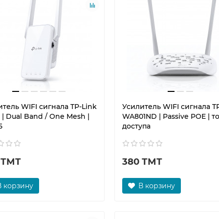
тель WIFI сигнала TP-Link
Усилитель WIFI сигнала T
 | Dual Band / One Mesh |
WA801ND | Passive POE | т
5
доступа
 ТМТ
380 ТМТ
В корзину
В корзину