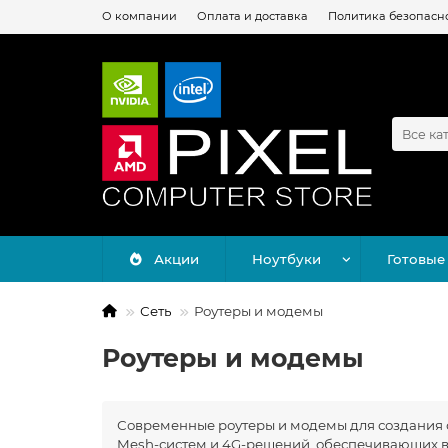
О компании
Оплата и доставка
Политика безопасн
Все ка
Акции
Ноутбуки
Готовые
Сеть
Роутеры и модемы
Роутеры и модемы
Современные роутеры и модемы для создания ст
Mesh-систем и 4G-решений, обеспечивающих вы