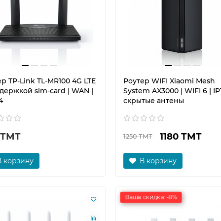
р TP-Link TL-MR100 4G LTE
Роутер WIFI Xiaomi Mesh
держкой sim-card | WAN |
System AX3000 | WIFI 6 | IP
4
скрытые антены
 ТМТ
1180 ТМТ
1250 ТМТ
В корзину
В корзину
Ваша скидка: -8%