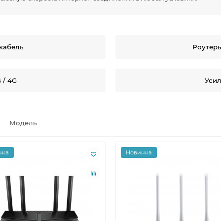
 кабель
Роутеры
 / 4G
Усил
Модель
нка
Новинка