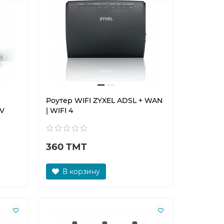
Роутер WIFI ZYXEL ADSL + WAN
TV
| WIFI 4
360 ТМТ
В корзину