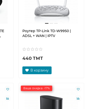
LTE
Роутер TP-Link TD-W9950 |
,
ADSL + WAN | IPTV
440 ТМТ
В корзину
Ваша скидка: -17%