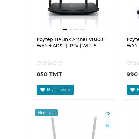
Роутер TP-Link Archer VR300 |
Роуте
WAN + ADSL | IPTV | WIFI 5
WAN +
850 ТМТ
990
В корзину
Новинка