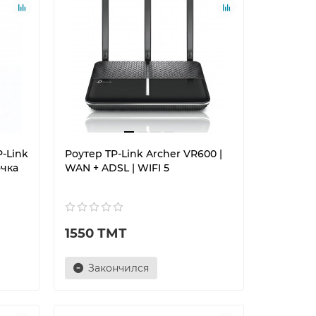
P-Link
Роутер TP-Link Archer VR600 |
очка
WAN + ADSL | WIFI 5
1550 ТМТ
Закончился