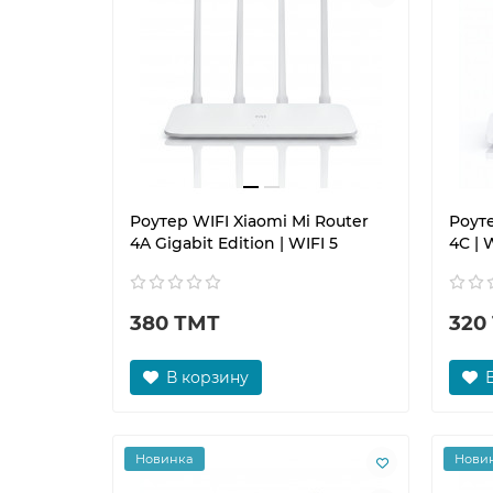
Роутер WIFI Xiaomi Mi Router
Роуте
4A Gigabit Edition | WIFI 5
4C | 
380 ТМТ
320
В корзину
Новинка
Нови