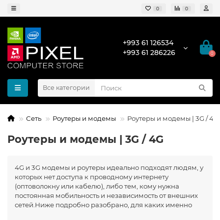
0
0
+993 61 126534
+993 61 286226
0
Все категории
Сеть
Роутеры и модемы
Роутеры и модемы | 3G / 4G
Роутеры и модемы | 3G / 4G
4G и 3G модемы и роутеры идеально подходят людям, у
которых нет доступа к проводному интернету
(оптоволокну или кабелю), либо тем, кому нужна
постоянная мобильность и независимость от внешних
сетей.Ниже подробно разобрано, для каких именно