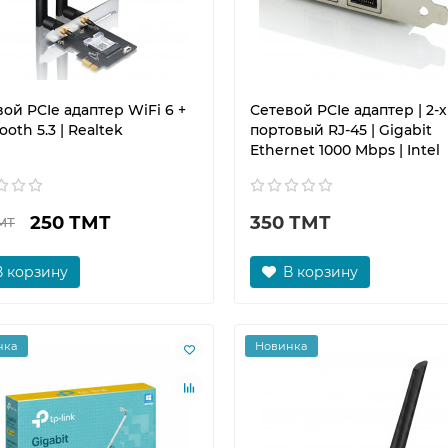
ой PCIe адаптер WiFi 6 +
Сетевой PCIe адаптер | 2-х
ooth 5.3 | Realtek
портовый RJ-45 | Gigabit
Ethernet 1000 Mbps | Intel
250 ТМТ
350 ТМТ
МТ
В корзину
В корзину
нка
Новинка