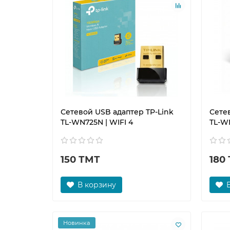
Сетевой USB адаптер TP-Link
Сете
TL-WN725N | WIFI 4
TL-WN
150 ТМТ
180
В корзину
Новинка