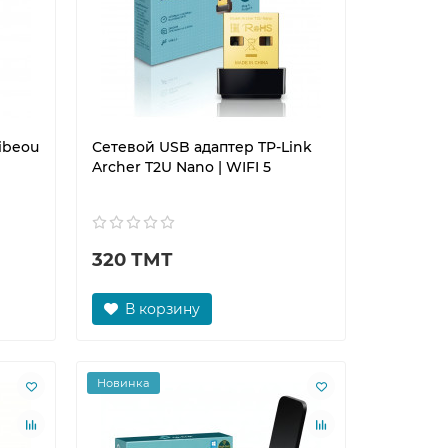
ibeou
Сетевой USB адаптер TP-Link
Archer T2U Nano | WIFI 5
320 ТМТ
В корзину
Новинка