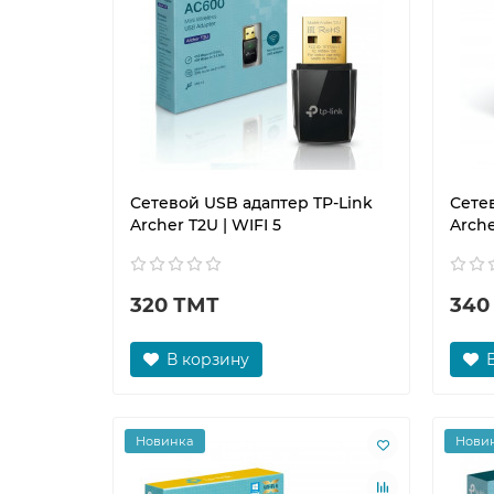
Сетевой USB адаптер TP-Link
Сете
Archer T2U | WIFI 5
Arche
320 ТМТ
340
В корзину
Новинка
Нови