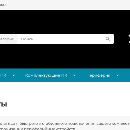
ости
тегории
 ПК
Комплектующие ПК
Периферия
ты
аты для быстрого и стабильного подключения вашего компьютер
нхронизации периферийных устройств.