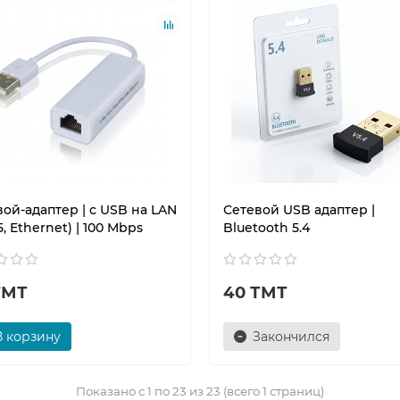
ой-адаптер | с USB на LAN
Сетевой USB адаптер |
5, Ethernet) | 100 Mbps
Bluetooth 5.4
ТМТ
40 ТМТ
В корзину
Закончился
Показано с 1 по 23 из 23 (всего 1 страниц)