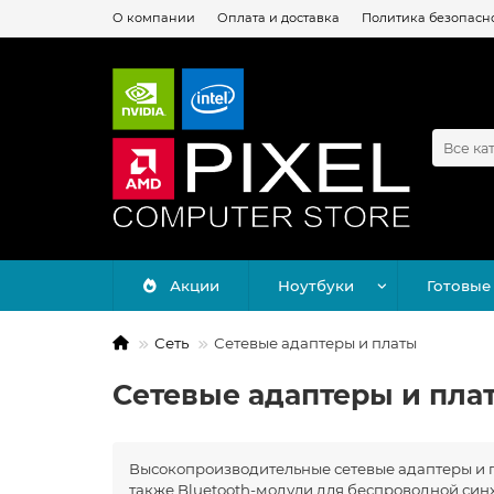
О компании
Оплата и доставка
Политика безопасн
Все ка
Акции
Ноутбуки
Готовые
Сеть
Сетевые адаптеры и платы
Сетевые адаптеры и пла
Высокопроизводительные сетевые адаптеры и пл
также Bluetooth-модули для беспроводной си