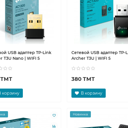
вой USB адаптер TP-Link
Сетевой USB адаптер TP-L
r T3U Nano | WIFI 5
Archer T3U | WIFI 5
 ТМТ
380 ТМТ
В корзину
В корзину
нка
Новинка