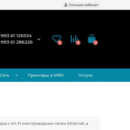
Личный кабинет
+993 61 126534
+993 61 286226
0
0
0
Сеть
Принтеры и МФУ
Услуги
а к Wi-Fi или проводным сетям Ethernet, а