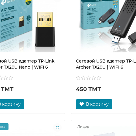
вой USB адаптер TP-Link
Сетевой USB адаптер TP-L
r TX20U Nano | WIFI 6
Archer TX20U | WIFI 6
 ТМТ
450 ТМТ
В корзину
В корзину
нка
Лидер