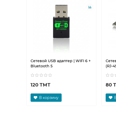
Сетевой USB адаптер | WIFI 6 +
Сетев
Bluetooth 5
(RJ-4
120 ТМТ
80 
В корзину