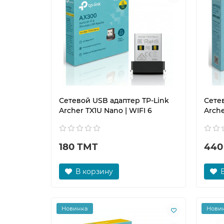
Сетевой USB адаптер TP-Link
Сете
Archer TX1U Nano | WIFI 6
Arche
180 ТМТ
440
В корзину
Новинка
Нови