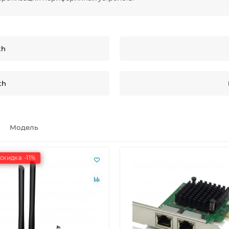
th
th
Модель
скидка: -11%