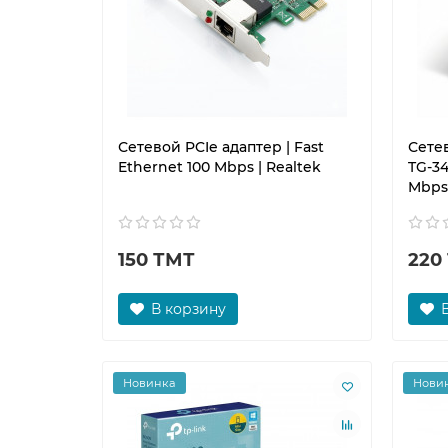
Сетевой PCIe адаптер | Fast
Сетев
Ethernet 100 Mbps | Realtek
TG-34
Mbps
150 ТМТ
220
В корзину
Новинка
Нови