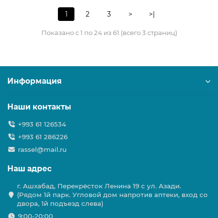
1
2
3
>
>|
Показано с 1 по 24 из 61 (всего 3 страниц)
Информация
Наши контакты
+993 61 126534
+993 61 286226
rassel@mail.ru
Наш адрес
г. Ашхабад, Перекрёсток Ленина 19 с ул. Азади.
(Рядом 1й парк. Угловой дом напротив аптеки, вход со
двора, 1й подъезд слева)
9:00-20:00