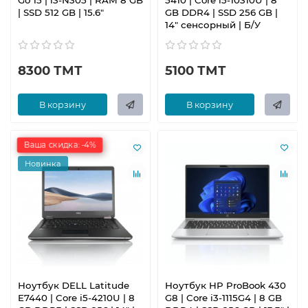
Go 15 | i3-N305 | RAM 8 GB
5410 | Core i5-10310U | 8
| SSD 512 GB | 15.6"
GB DDR4 | SSD 256 GB |
14" сенсорный | Б/У
8300 ТМТ
5100 ТМТ
В корзину
В корзину
Ваша скидка: -4%
Новинка
Ноутбук DELL Latitude
Ноутбук HP ProBook 430
E7440 | Core i5-4210U | 8
G8 | Core i3-1115G4 | 8 GB