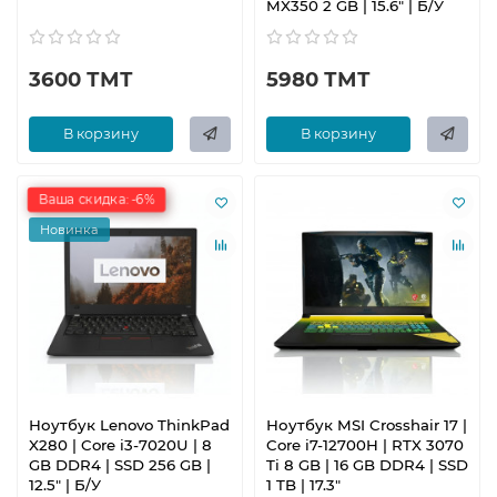
MX350 2 GB | 15.6" | Б/У
3600 ТМТ
5980 ТМТ
В корзину
В корзину
Ваша скидка: -6%
Новинка
Ноутбук Lenovo ThinkPad
Ноутбук MSI Crosshair 17 |
X280 | Core i3-7020U | 8
Core i7-12700H | RTX 3070
GB DDR4 | SSD 256 GB |
Ti 8 GB | 16 GB DDR4 | SSD
12.5" | Б/У
1 TB | 17.3"