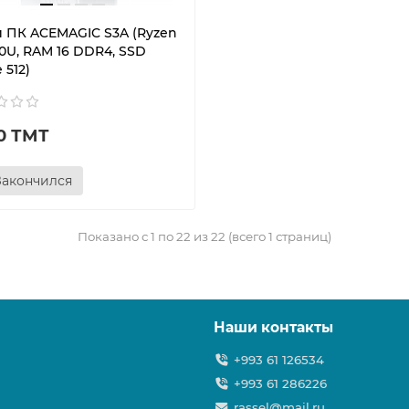
 ПК ACEMAGIC S3A (Ryzen
0U, RAM 16 DDR4, SSD
 512)
0 ТМТ
Закончился
Показано с 1 по 22 из 22 (всего 1 страниц)
Наши контакты
+993 61 126534
+993 61 286226
rassel@mail.ru