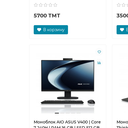
5700 ТМТ
350
В корзину
Моноблок AIO ASUS V400 | Core
Моно
7 240H | RAM 16 GB | SSD 512 GB
Think