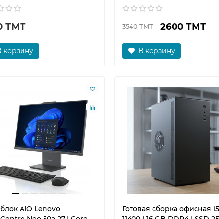
0 ТМТ
2600 ТМТ
3540 ТМТ
В корзину
В корзину
блок AIO Lenovo
Готовая сборка офисная i5
Centre Neo 50a 27 | Core
11400 | 16 GB DDR4 | SSD 2