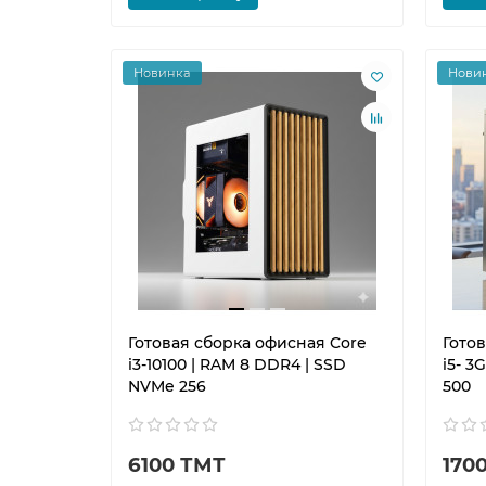
Новинка
Нови
Готовая сборка офисная Core
Гото
i3-10100 | RAM 8 DDR4 | SSD
i5- 3
NVMe 256
500
6100 ТМТ
170