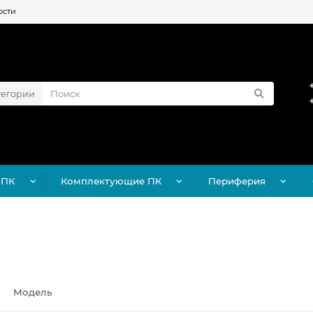
ости
тегории
 ПК
Комплектующие ПК
Периферия
Модель