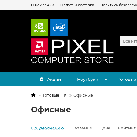
О компании
Оплата и доставка
Политика безопасн
Все ка
Акции
Ноутбуки
Готовые
Готовые ПК
Офисные
Офисные
По умолчанию
Название
Цена
Рейтинг