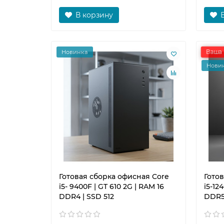
В корзину
Ваша 
Новинка
Нови
Готовая сборка офисная Core
Гото
i5- 9400F | GT 610 2G | RAM 16
i5-12
DDR4 | SSD 512
DDR5