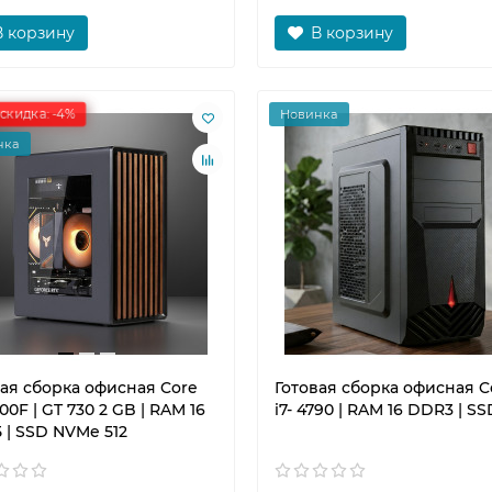
В корзину
В корзину
скидка: -4%
Новинка
нка
вая сборка офисная Core
Готовая сборка офисная C
400F | GT 730 2 GB | RAM 16
i7- 4790 | RAM 16 DDR3 | SS
 | SSD NVMe 512