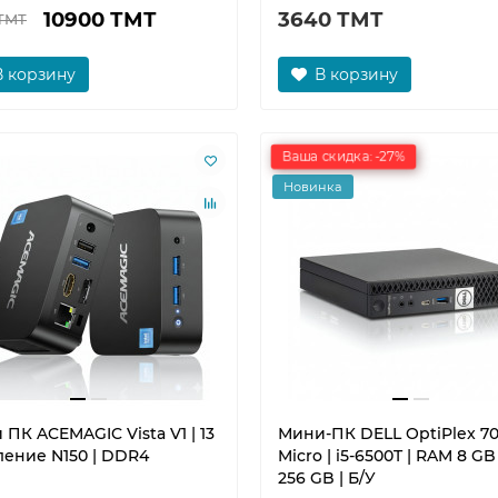
10900 ТМТ
3640 ТМТ
 ТМТ
В корзину
В корзину
Ваша скидка: -27%
Новинка
ПК ACEMAGIC Vista V1 | 13
Мини-ПК DELL OptiPlex 7
ление N150 | DDR4
Micro | i5-6500T | RAM 8 GB
256 GB | Б/У