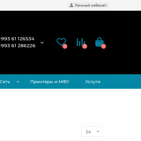
Личный кабинет
+993 61 126534
+993 61 286226
0
0
0
Сеть
Принтеры и МФУ
Услуги