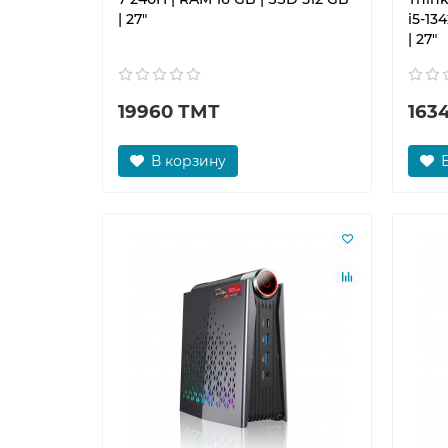
| 27"
i5-13
| 27"
19960 ТМТ
163
В корзину