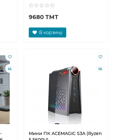
9680 ТМТ
В корзину
-
Мини ПК ACEMAGIC S3A (Ryzen
56
5 5600U)