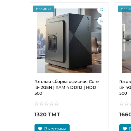
Новинка
Нови
Готовая сборка офисная Core
Гото
i3- 2GEN | RAM 4 DDR3 | HDD
i3- 4
500
500
1320 ТМТ
166
В корзину