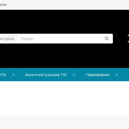
ости
тегории
 ПК
Комплектующие ПК
Периферия