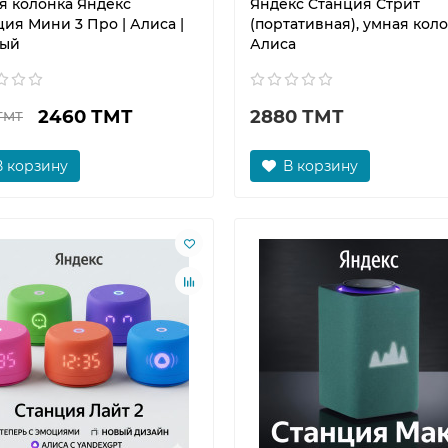
я колонка Яндекс
Яндекс Cтанция Стрит
ия Мини 3 Про | Алиса |
(портативная), умная кол
ый
Алиса
2460 ТМТ
2880 ТМТ
ТМТ
В корзину
В корзину