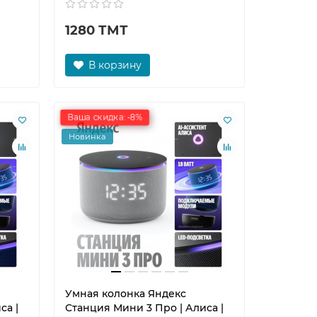
1280 ТМТ
В корзину
Ваша скидка: -8%
Новинка
Умная колонка Яндекс
са |
Станция Мини 3 Про | Алиса |