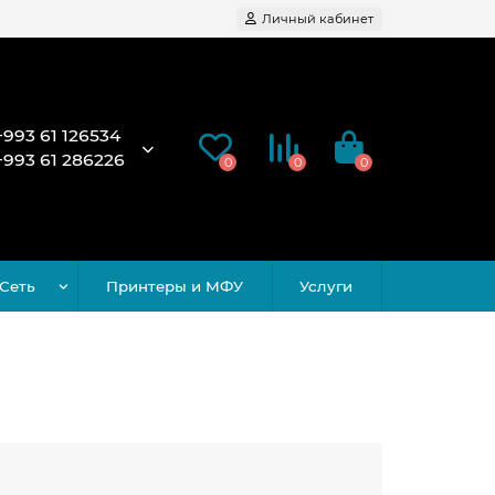
Личный кабинет
+993 61 126534
+993 61 286226
0
0
0
Сеть
Принтеры и МФУ
Услуги