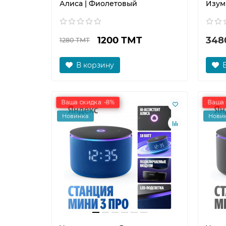
Алиса | Фиолетовый
Изум
1200 ТМТ
348
1280 ТМТ
В корзину
Ваша скидка: -8%
Ваша 
Новинка
Нови