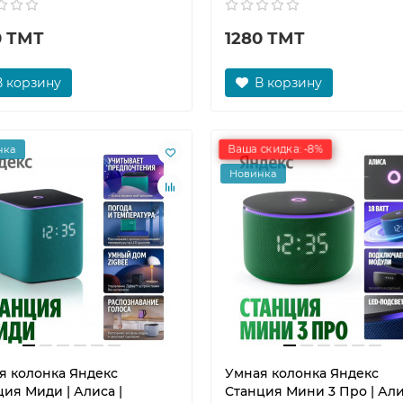
0 ТМТ
1280 ТМТ
В корзину
В корзину
Ваша скидка: -8%
нка
Новинка
я колонка Яндекс
Умная колонка Яндекс
ия Миди | Алиса |
Станция Мини 3 Про | Али