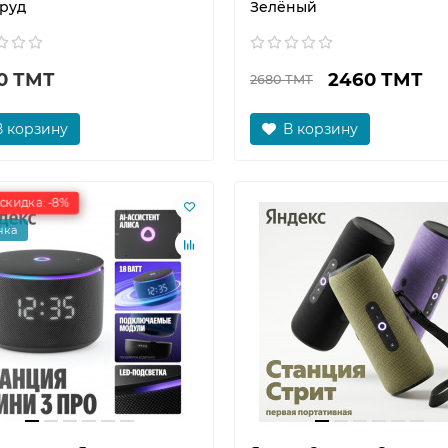
руд
Зелёный
0 ТМТ
2460 ТМТ
2680 ТМТ
В корзину
В корзину
скидка: -8%
нка