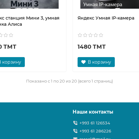
кс станция Мини 3, умная
Яндекс Умная IP-камера
нка Алиса
0 ТМТ
1480 ТМТ
В корзину
В корзину
Показано с 1 по 20 из 20 (всего 1 страниц)
Наши контакты
+993 61 126534
+993 61 286226