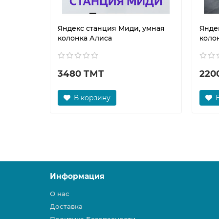
Яндекс станция Миди, умная
Янде
колонка Алиса
коло
3480 ТМТ
220
В корзину
Информация
О нас
Доставка