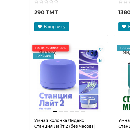
290 ТМТ
138
В корзину
Ваша скидка: -6%
Нови
Новинка
Умная колонка Яндекс
Умна
Станция Лайт 2 (без часов) |
Станц