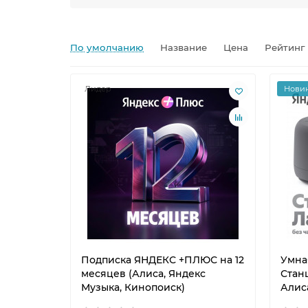
По умолчанию
Название
Цена
Рейтинг
Лидер
Нови
Подписка ЯНДЕКС +ПЛЮС на 12
Умна
месяцев (Алиса, Яндекс
Станц
Музыка, Кинопоиск)
Алис