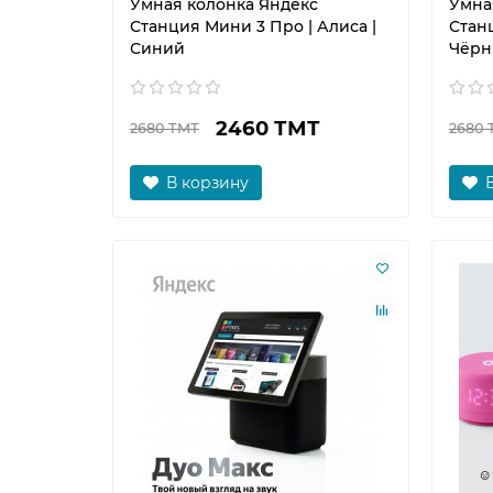
Умная колонка Яндекс
Умна
Станция Мини 3 Про | Алиса |
Станц
Синий
Чёрн
2460 ТМТ
2680 ТМТ
2680 
В корзину