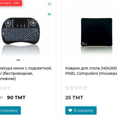
скидка: -25%
иатура мини с подсветкой,
Коврик для стола 240x200
U (беспроводная,
PIXEL Computers (mousep
ативная)
90 ТМТ
25 ТМТ
МТ
В корзину
В корзину