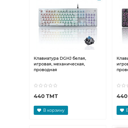
Клавиатура DGHJ белая,
Клав
игровая, механическая,
игро
проводная
пров
440 ТМТ
440
В корзину