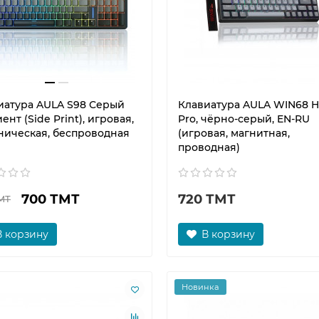
иатура AULA S98 Серый
Клавиатура AULA WIN68 
ент (Side Print), игровая,
Pro, чёрно-серый, EN-RU
ническая, беспроводная
(игровая, магнитная,
проводная)
700 ТМТ
720 ТМТ
МТ
В корзину
В корзину
Новинка