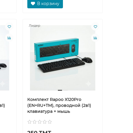
В корзину
Лидер
Комплект Rapoo X120Pro
в1)
(EN+RU+TM), проводной (2в1)
клавиатура + мышь
250 ТМТ