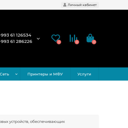
Личный кабинет
+993 61 126534
+993 61 286226
0
0
0
Сеть
Принтеры и МФУ
Услуги
овых устройств, обеспечивающих