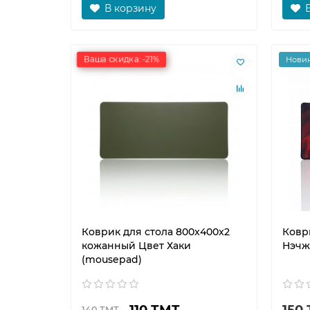
В корзину
Ваша скидка: -21%
Нови
Коврик для стола 800x400x2
Ковр
кожанный Цвет Хаки
Нэчж
(mousepad)
110 ТМТ
150
140 ТМТ