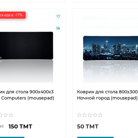
скидка: -17%
ик для стола 900x400x3
Коврик для стола 800x300
L Computers (mousepad)
Ночной город (mousepad)
150 ТМТ
50 ТМТ
МТ