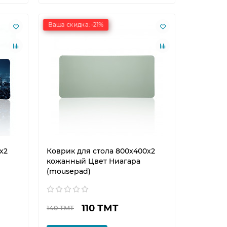
Ваша скидка: -21%
x2
Коврик для стола 800x400x2
кожанный Цвет Ниагара
(mousepad)
110 ТМТ
140 ТМТ