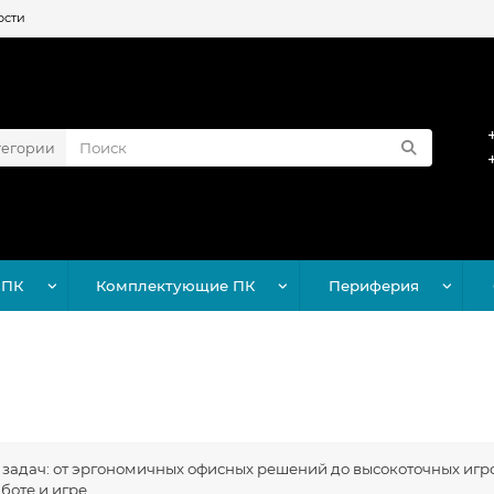
ости
тегории
 ПК
Комплектующие ПК
Периферия
задач: от эргономичных офисных решений до высокоточных игр
боте и игре