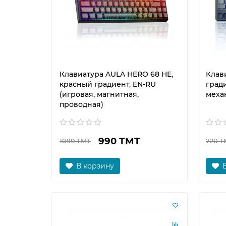
Клавиатура AULA HERO 68 HE,
Клав
красный градиент, EN-RU
гради
(игровая, магнитная,
меха
проводная)
990 ТМТ
1090 ТМТ
720 Т
В корзину