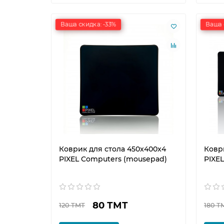
Ваша скидка: -33%
Ваша 
Коврик для стола 450x400x4
Ковр
PIXEL Computers (mousepad)
PIXE
80 ТМТ
120 ТМТ
180 Т