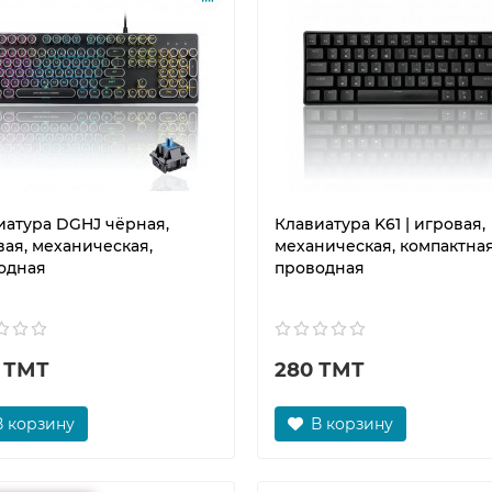
иатура DGHJ чёрная,
Клавиатура K61 | игровая,
вая, механическая,
механическая, компактная
одная
проводная
 ТМТ
280 ТМТ
В корзину
В корзину