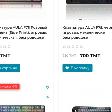
иатура AULA F75 Розовый
Клавиатура AULA F75, чёр
ент (Side Print), игровая,
игровая, механическая,
ническая, беспроводная
беспроводная
 ТМТ
700 ТМТ
750 ТМТ
В корзину
В корзину
скидка: -3%