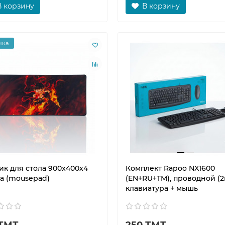
В корзину
В корзину
нка
ик для стола 900x400x4
Комплект Rapoo NX1600
а (mousepad)
(EN+RU+TM), проводной (2
клавиатура + мышь
 ТМТ
250 ТМТ