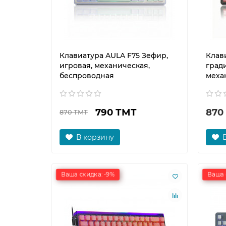
Клавиатура AULA F75 Зефир,
Клав
игровая, механическая,
гради
беспроводная
меха
790 ТМТ
870
870 ТМТ
В корзину
Ваша скидка: -9%
Ваша 