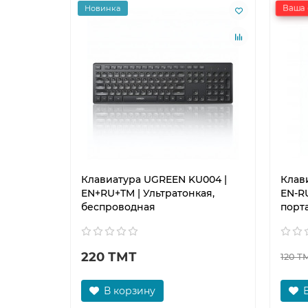
Ваша 
Новинка
Клавиатура UGREEN KU004 |
Клав
EN+RU+TM | Ультратонкая,
EN-R
беспроводная
порт
220 ТМТ
120 Т
В корзину