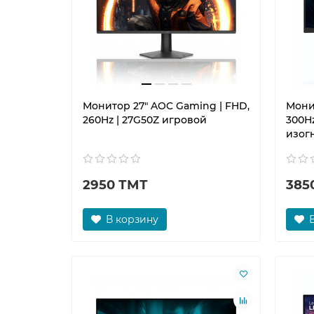
Монитор 27" AOC Gaming | FHD,
Мони
260Hz | 27G50Z игровой
300Hz
изог
2950 ТМТ
385
В корзину