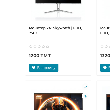
Монитор 24" Skyworth | FHD,
Монит
75Hz
FHD, 
1200 ТМТ
132
В корзину