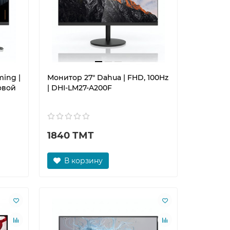
ing |
Монитор 27" Dahua | FHD, 100Hz
овой
| DHI-LM27-A200F
1840 ТМТ
В корзину