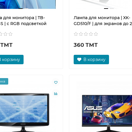
 для монитора | TB-
Лампа для монитора | XK-
S | c RGB подсветкой
GD510/F | для экранов до 2
 ТМТ
360 ТМТ
В корзину
В корзину
нка