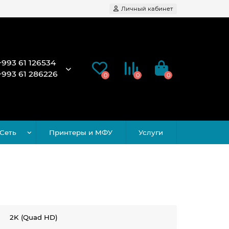
Личный кабинет
+993 61 126534
+993 61 286226
0
0
0
Сеть
Принтеры и МФУ
Услуги
2K (Quad HD)