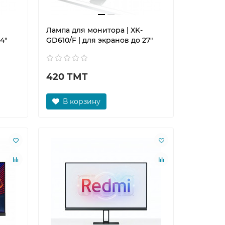
Лампа для монитора | XK-
4"
GD610/F | для экранов до 27"
420 ТМТ
В корзину