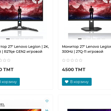
ор 27" Lenovo Legion | 2K,
Монитор 27" Lenovo Legion
z | R27qe GEN2 игровой
300Hz | 27Q-11 игровой
0 ТМТ
4500 ТМТ
В корзину
В корзину