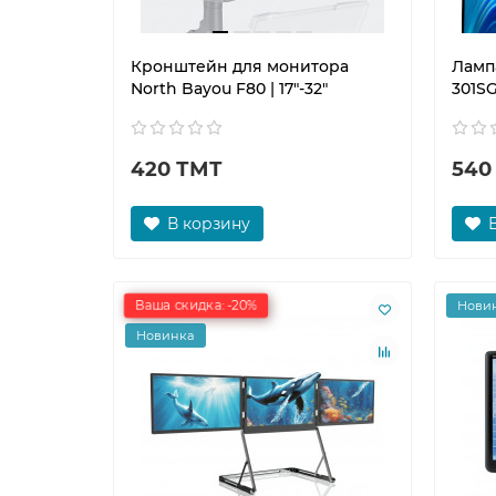
Кронштейн для монитора
Лампа
North Bayou F80 | 17"-32"
301SG
420 ТМТ
540
В корзину
Ваша скидка: -20%
Нови
Новинка