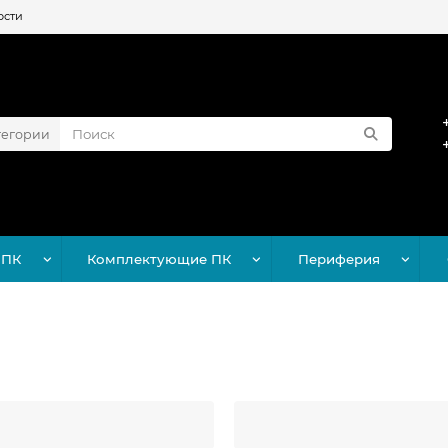
ости
тегории
 ПК
Комплектующие ПК
Периферия