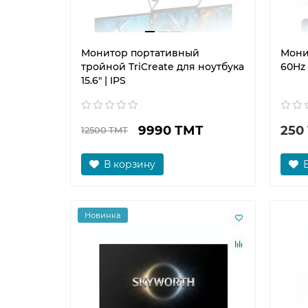
Монитор портативный
Мони
тройной TriCreate для ноутбука
60Hz 
15.6" | IPS
9990 ТМТ
250
12500 ТМТ
В корзину
Новинка