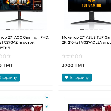
тор 27" AOC Gaming | FHD,
Монитор 27" ASUS TUF Gam
 | C27G4Z игровой,
2K, 210Hz | VG27AQL5A игр
нутый
0 ТМТ
3700 ТМТ
В корзину
В корзину