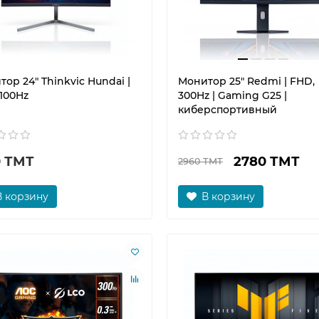
ор 24" Thinkvic Hundai |
Монитор 25" Redmi | FHD,
100Hz
300Hz | Gaming G25 |
киберспортивный
0 ТМТ
2780 ТМТ
2960 ТМТ
В корзину
В корзину