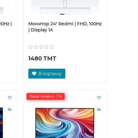
0Hz |
Монитор 24" Redmi | FHD, 100Hz
| Display 1A
1480 ТМТ
В корзину
Ваша скидка: -7%