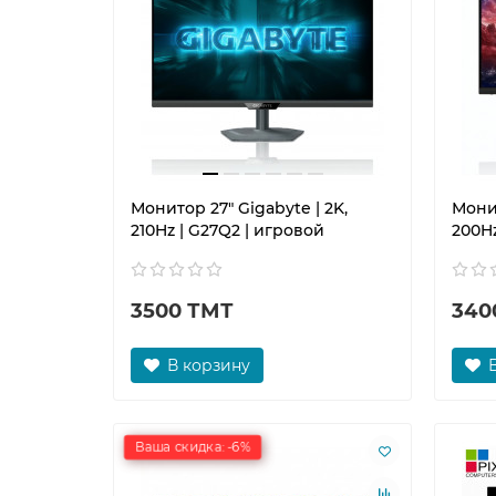
Монитор 27" Gigabyte | 2K,
Монит
210Hz | G27Q2 | игровой
200H
3500 ТМТ
340
В корзину
Ваша скидка: -6%