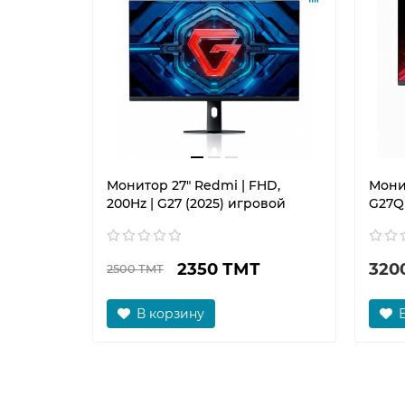
Монитор 27" Redmi | FHD,
Монит
200Hz | G27 (2025) игровой
G27Q
2350 ТМТ
320
2500 ТМТ
В корзину