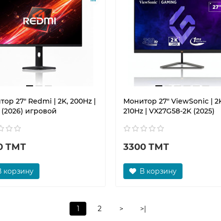
ор 27" Redmi | 2K, 200Hz |
Монитор 27" ViewSonic | 2
 (2026) игровой
210Hz | VX27G58-2K (2025)
0 ТМТ
3300 ТМТ
В корзину
В корзину
1
2
>
>|