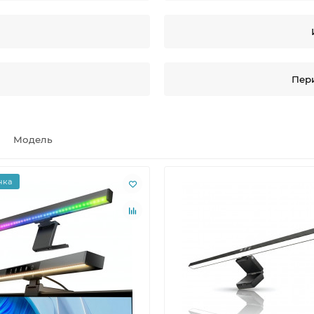
Пер
Модель
нка