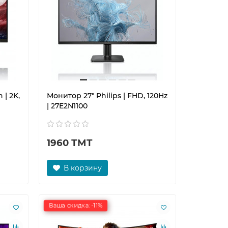
 | 2K,
Монитор 27" Philips | FHD, 120Hz
| 27E2N1100
1960 ТМТ
В корзину
Ваша скидка: -11%