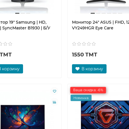
тор 19" Samsung | HD,
Монитор 24" ASUS | FHD, 12
| SyncMaster B1930 | Б/У
VY249HGR Eye Care
 ТМТ
1550 ТМТ
В корзину
В корзину
Ваша скидка: -6%
Новинка