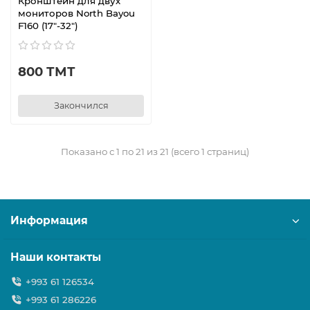
Кронштейн для двух
мониторов North Bayou
F160 (17"-32")
800 ТМТ
Закончился
Показано с 1 по 21 из 21 (всего 1 страниц)
Информация
Наши контакты
+993 61 126534
+993 61 286226