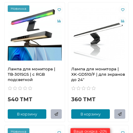
Новинка
Лампа для монитора |
Лампа для монитора |
TB-301SGS | c RGB
XK-GD510/F | для экранов
подсветкой
до 24"
540 ТМТ
360 ТМТ
В корзину
В корзину
Ваша скидка: -20%
Новинка