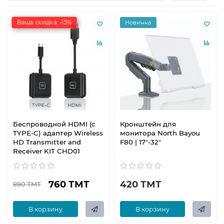
Ваша скидка: -15%
Новинка
Беспроводной HDMI (с
Кронштейн для
TYPE-C) адаптер Wireless
монитора North Bayou
HD Transmitter and
F80 | 17"-32"
Receiver KIT CHD01
760 ТМТ
420 ТМТ
890 ТМТ
В корзину
В корзину