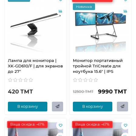
Новинка
Лампа для монитора |
Монитор портативный
XK-GD610/F | для экранов
тройной TriCreate для
до 27"
ноутбука 15.6" | IPS
420 ТМТ
9990 ТМТ
12500 ТМТ
В корзину
В корзину
Ваша скидка: -47%
Ваша скидка: -47%