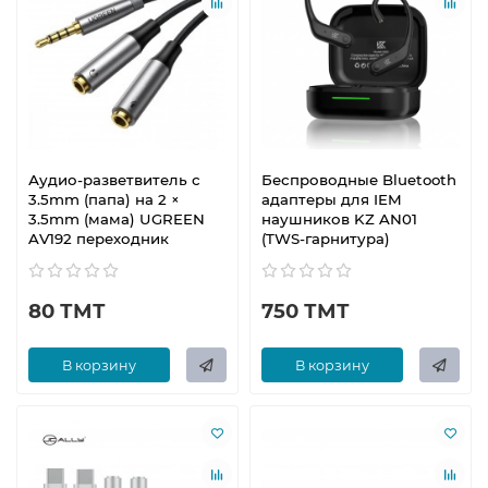
Аудио-разветвитель с
Беспроводные Bluetooth
3.5mm (папа) на 2 ×
адаптеры для IEM
3.5mm (мама) UGREEN
наушников KZ AN01
AV192 переходник
(TWS-гарнитура)
80 ТМТ
750 ТМТ
В корзину
В корзину