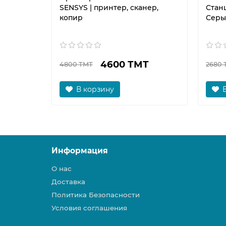
SENSYS | принтер, сканер,
Станц
копир
Серы
4600 ТМТ
4800 ТМТ
2680 
В корзину
Информация
О нас
Доставка
Политика Безопасности
Условия соглашения