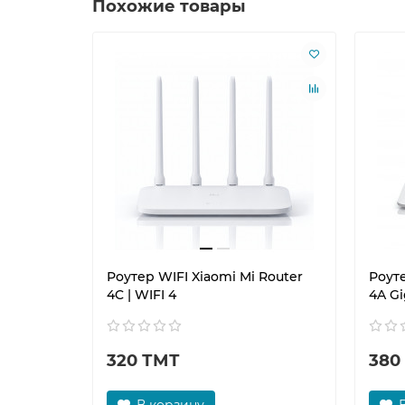
Похожие товары
Роутер WIFI Xiaomi Mi Router
Роуте
4C | WIFI 4
4A Gi
320 ТМТ
380
В корзину