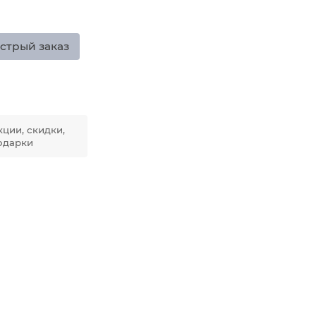
стрый заказ
кции, скидки,
одарки