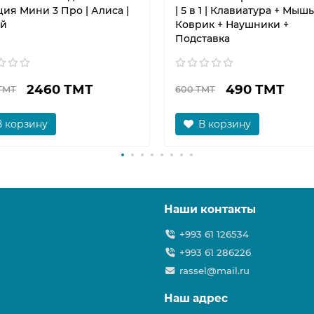
ия Мини 3 Про | Алиса |
| 5 в 1 | Клавиатура + Мышь
й
Коврик + Наушники +
Подставка
2460 ТМТ
490 ТМТ
ТМТ
600 ТМТ
В корзину
В корзину
Наши контакты
+993 61 126534
+993 61 286226
rassel@mail.ru
Наш адрес