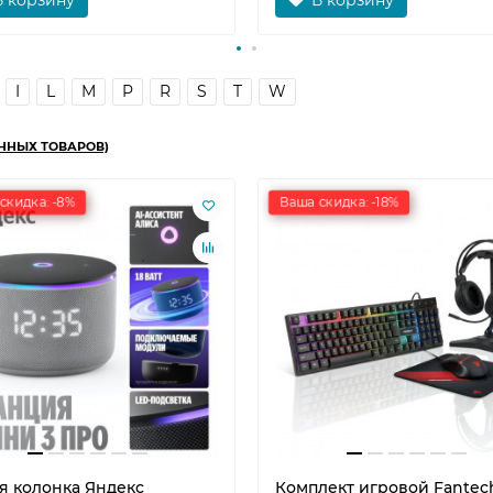
I
L
M
P
R
S
T
W
ННЫХ ТОВАРОВ)
скидка: -8%
Ваша скидка: -18%
я колонка Яндекс
Комплект игровой Fantech