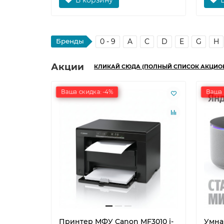
Бренды
0 - 9
A
C
D
E
G
H
Акции
КЛИКАЙ СЮДА (ПОЛНЫЙ СПИСОК АКЦИО
Ваша скидка: -4%
Ваша 
Принтер МФУ Canon MF3010 i-
Умна