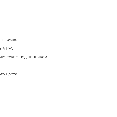
 нагрузке
ый PFC
намическим подшипником
го цвета