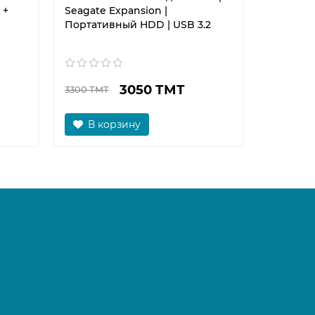
 +
Seagate Expansion |
AX3000T |
Портативный HDD | USB 3.2
3050 ТМТ
3300 ТМТ
850 ТМТ
В корзину
В к