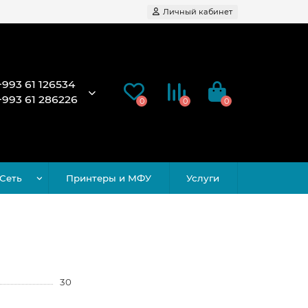
Личный кабинет
+993 61 126534
+993 61 286226
0
0
0
Сеть
Принтеры и МФУ
Услуги
30