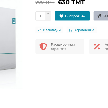
630 ТМТ
700 ТМТ
Бы
В корзину
В закладки
В сравнение
Расширенная
А
гарантия
п