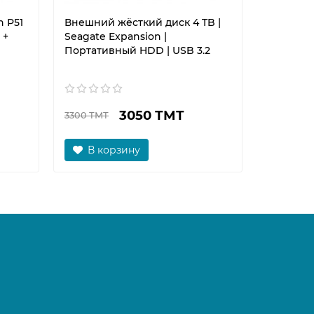
 P51
Внешний жёсткий диск 4 TB |
Роутер W
 +
Seagate Expansion |
AX3000T |
Портативный HDD | USB 3.2
3050 ТМТ
3300 ТМТ
850 ТМТ
В корзину
В к