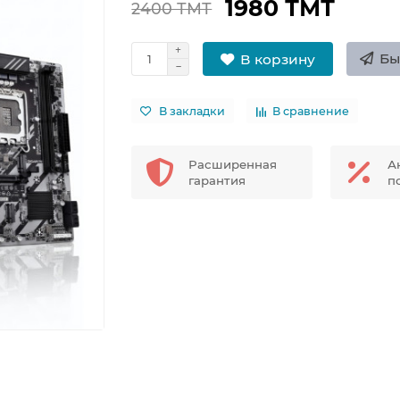
1980 ТМТ
2400 ТМТ
Бы
В корзину
В закладки
В сравнение
Расширенная
А
гарантия
п