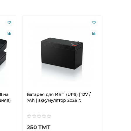
I на
Батарея для ИБП (UPS) | 12V /
Батарея 
шняя)
7Ah | аккумулятор 2026 г.
9Ah | ак
250 ТМТ
320 Т