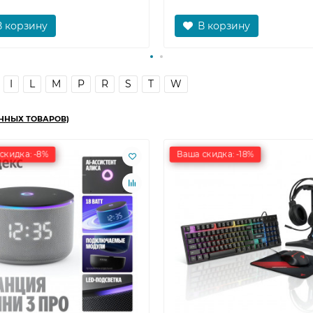
В корзину
В корзину
I
L
M
P
R
S
T
W
ННЫХ ТОВАРОВ)
скидка: -8%
Ваша скидка: -18%