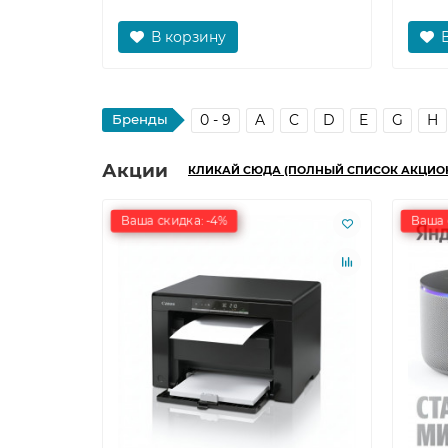
В корзину
Бренды
0 - 9
A
C
D
E
G
H
Акции
КЛИКАЙ СЮДА (ПОЛНЫЙ СПИСОК АКЦИО
Ваша скидка: -4%
Ваша 