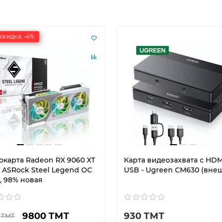
скидка: -4%
окарта Radeon RX 9060 XT
Карта видеозахвата с HDM
B ASRock Steel Legend OC
USB - Ugreen CM630 (вне
, 98% новая
9800 ТМТ
930 ТМТ
 ТМТ