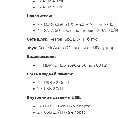
1 × PCIe 4.0 x16
1 × PCIe 3.0 x1
Накопители:
2 × M.2 Socket 3 (PCIe 4.0 x4/x2, тип 2280)
4 × SATA 6Гбит/с (с поддержкой RAID 0/1/5
Сеть (LAN):
Realtek GbE LAN (1 Гбит/с)
Звук:
Realtek Audio (7.1-канальное HD-аудио)
Видеовыходы:
1 × HDMI 2.1 (до 4096x2160 при 60 Гц)
USB на задней панели:
4 × USB 3.2 Gen 1
2 × USB 2.0/1.1
Внутренние разъемы USB:
1 × USB 3.2 Gen 1 (на 2 порта)
2 × USB 2.0/1.1 (на 4 порта)