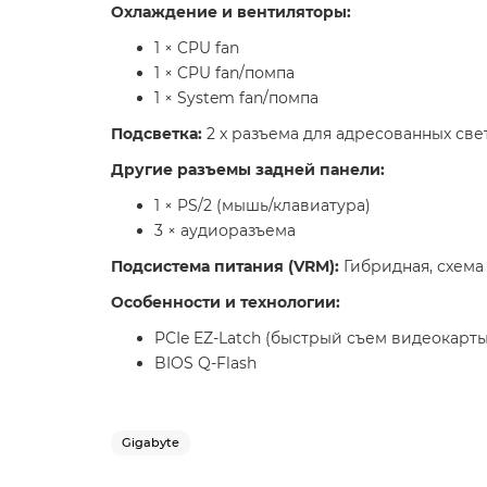
Охлаждение и вентиляторы:
1 × CPU fan
1 × CPU fan/помпа
1 × System fan/помпа
Подсветка:
2 x разъема для адресованных св
Другие разъемы задней панели:
1 × PS/2 (мышь/клавиатура)
3 × аудиоразъема
Подсистема питания (VRM):
Гибридная, схема 
Особенности и технологии:
PCIe EZ-Latch (быстрый съем видеокарты
BIOS Q-Flash
Gigabyte