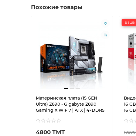
Похожие товары
Ваша 
Материнская плата (15 GEN
Виде
Ultra) Z890 - Gigabyte Z890
16 G
Gaming X WIFI7 | ATX | 4×DDR5
16 GB
4800 ТМТ
10200