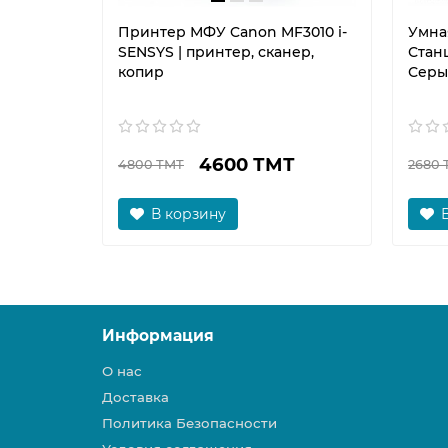
Принтер МФУ Canon MF3010 i-
Умна
SENSYS | принтер, сканер,
Станц
копир
Серы
4600 ТМТ
4800 ТМТ
2680 
В корзину
Информация
О нас
Доставка
Политика Безопасности