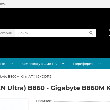
ости
тегории
 ПК
Комплектующие ПК
Периферия
gabyte B860M K | mATX | 2×DDR5
N Ultra) B860 - Gigabyte B860M 
Наличие: