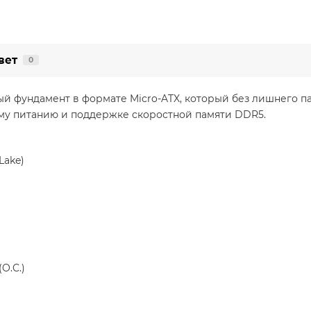
вет
0
й фундамент в формате Micro-ATX, который без лишнего 
ьному питанию и поддержке скоростной памяти DDR5.
Lake)
O.C.)