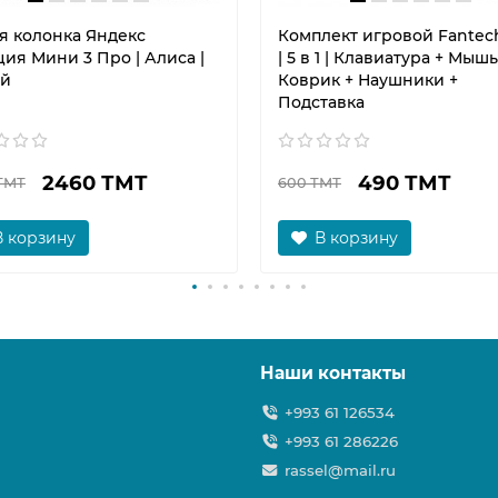
я колонка Яндекс
Комплект игровой Fantech
ия Мини 3 Про | Алиса |
| 5 в 1 | Клавиатура + Мышь
й
Коврик + Наушники +
Подставка
2460 ТМТ
490 ТМТ
ТМТ
600 ТМТ
В корзину
В корзину
Наши контакты
+993 61 126534
+993 61 286226
rassel@mail.ru