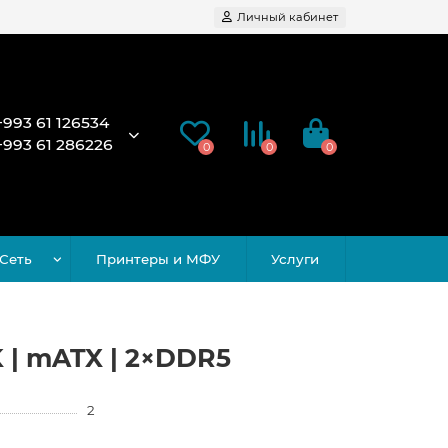
Личный кабинет
+993 61 126534
+993 61 286226
0
0
0
Сеть
Принтеры и МФУ
Услуги
K | mATX | 2×DDR5
2