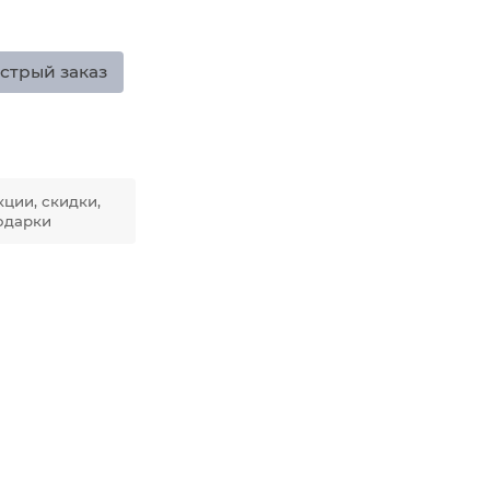
стрый заказ
кции, скидки,
одарки