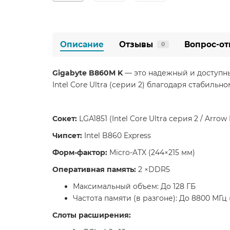
Описание
Отзывы
Вопрос-от
0
Gigabyte B860M K
— это надежный и доступны
Intel Core Ultra (серии 2) благодаря стабил
Сокет:
LGA1851 (Intel Core Ultra серия 2 / Arrow 
Чипсет:
Intel B860 Express
Форм-фактор:
Micro-ATX (244×215 мм)
Оперативная память:
2 ×DDR5
Максимальный объем: До 128 ГБ
Частота памяти (в разгоне): До 8800 МГц (
Слоты расширения: