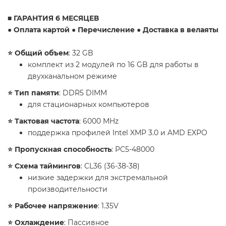
​■ ГАРАНТИЯ 6 МЕСЯЦЕВ
● Оплата картой ● Перечисление ● Доставка в велаяты
​⭐️ Общий объем
: 32 GB
комплект из 2 модулей по 16 GB для работы в
двухканальном режиме
​⭐️ Тип памяти
: DDR5 DIMM
для стационарных компьютеров
​⭐️ Тактовая частота
: 6000 MHz
поддержка профилей Intel XMP 3.0 и AMD EXPO
​⭐️ Пропускная способность
: PC5-48000
​⭐️ Схема таймингов
: CL36 (36-38-38)
низкие задержки для экстремальной
производительности
​⭐️ Рабочее напряжение
: 1.35V
​⭐️ Охлаждение
: Пассивное