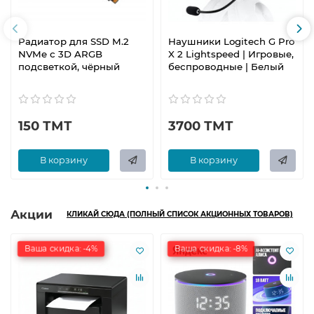
Радиатор для SSD M.2
Наушники Logitech G Pro
NVMe с 3D ARGB
X 2 Lightspeed | Игровые,
подсветкой, чёрный
беспроводные | Белый
150 ТМТ
3700 ТМТ
В корзину
В корзину
Акции
КЛИКАЙ СЮДА (ПОЛНЫЙ СПИСОК АКЦИОННЫХ ТОВАРОВ)
Ваша скидка: -4%
Ваша скидка: -8%