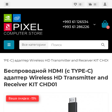
0
0
+993 61 126534
+993 61 286226
0
Все категории
TYPE-C) адаптер Wireless HD Transmitter and Receiver KIT CHD01
Беспроводной HDMI (с TYPE-C)
адаптер Wireless HD Transmitter and
Receiver KIT CHD01
Ваша скидка: -15%