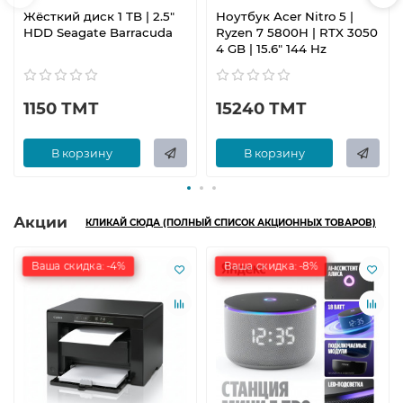
Жёсткий диск 1 TB | 2.5"
Ноутбук Acer Nitro 5 |
HDD Seagate Barracuda
Ryzen 7 5800H | RTX 3050
4 GB | 15.6" 144 Hz
1150 ТМТ
15240 ТМТ
В корзину
В корзину
Акции
КЛИКАЙ СЮДА (ПОЛНЫЙ СПИСОК АКЦИОННЫХ ТОВАРОВ)
Ваша скидка: -4%
Ваша скидка: -8%