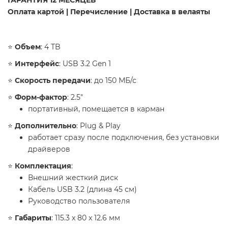
ГАРАНТИЯ 12 МЕСЯЦЕВ
Оплата картой | Перечисление | Доставка в велаяты
⭐️
Объем
: 4 TB
⭐️
Интерфейс
: USB 3.2 Gen 1
⭐️
Скорость передачи
: до 150 МБ/с
⭐️
Форм-фактор
: 2.5"
портативный, помещается в карман
⭐️
Дополнительно
: Plug & Play
работает сразу после подключения, без установки
драйверов
⭐️
Комплектация
:
Внешний жесткий диск
Кабель USB 3.2 (длина 45 см)
Руководство пользователя
⭐️
Габариты
: 115.3 x 80 x 12.6 мм