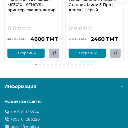
MF3010 i-SENSYS |
Станция Мини 3 Про |
принтер, сканер, копир
Алиса | Серый
4600 ТМТ
2460 ТМТ
4800 ТМТ
2680 ТМТ
В корзину
В корзину
Информация
Наши контакты
+993 61 126534
+993 61 286226
rassel@mail.ru