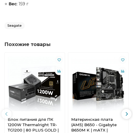
⭐️
Вес
: 159 г
Seagate
Похожие товары
Блок питания для ПК
Материнская плата
1200W Thermalright TR-
(AM5) B650 - Gigabyte
TG1200 | 80 PLUS GOLD |
B650M K | mATX |