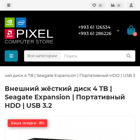
0
0
+993 61 126534
+993 61 286226
0
Все категории
кий диск 4 TB | Seagate Expansion | Портативный HDD | USB 3.2
Внешний жёсткий диск 4 TB |
Seagate Expansion | Портативный
HDD | USB 3.2
Ваша скидка: -8%