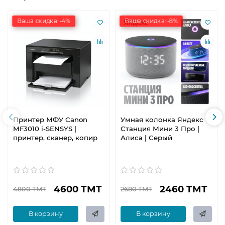
Ваша скидка: -4%
Ваша скидка: -8%
Принтер МФУ Canon
Умная колонка Яндекс
MF3010 i-SENSYS |
Станция Мини 3 Про |
принтер, сканер, копир
Алиса | Серый
4600 ТМТ
2460 ТМТ
4800 ТМТ
2680 ТМТ
В корзину
В корзину