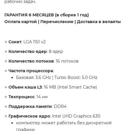
рабочих задач.
​ГАРАНТИЯ 6 МЕСЯЦЕВ (в сборке 1 год)
Оплата картой | Перечисление | Доставка в велаяты
​⭐️
Сокет
: LGA 1151 v2
⭐️
Количество ядер
: 8 ядер
⭐️
Количество потоков
: 16 потоков
⭐️
Частота процессора
:
Базовая: 3.6 GHz | Turbo Boost: 5.0 GHz
⭐️
Объем кэша L3
: 16 MB (Intel Smart Cache)
⭐️
Техпроцесс
: 14 нм
⭐️
Поддержка памяти
: DDR4
⭐️
Графическое ядро
: Intel UHD Graphics 630
компьютер может работать без дискретной
графики