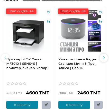
Ваша скидка: -4%
Ваша скидка: -8%
Принтер МФУ Canon
Умная колонка Яндекс
MF3010 i-SENSYS |
Станция Мини 3 Про |
принтер, сканер, копир
Алиса | Серый
4600 ТМТ
2460 ТМТ
4800 ТМТ
2680 ТМТ
В корзину
В корзину