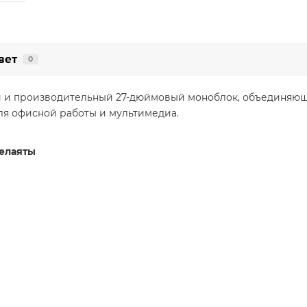
вет
0
й и производительный 27-дюймовый моноблок, объединяю
я офисной работы и мультимедиа.
велаяты