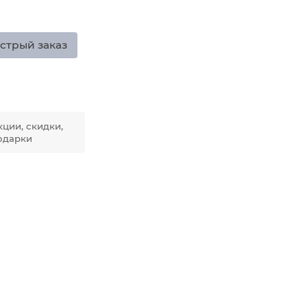
стрый заказ
кции, скидки,
одарки