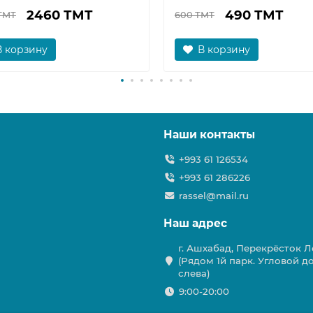
2460 ТМТ
490 ТМТ
ТМТ
600 ТМТ
В корзину
В корзину
Наши контакты
+993 61 126534
+993 61 286226
rassel@mail.ru
Наш адрес
г. Ашхабад, Перекрёсток Ле
(Рядом 1й парк. Угловой д
слева)
9:00-20:00