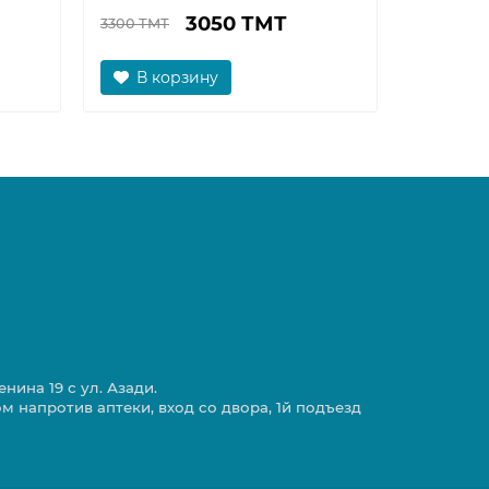
3050 ТМТ
3300 ТМТ
850 ТМТ
В корзину
В к
нина 19 с ул. Азади.
ом напротив аптеки, вход со двора, 1й подъезд