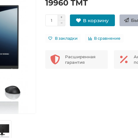
19960 ТМТ
Бы
В корзину
В закладки
В сравнение
Расширенная
А
гарантия
п