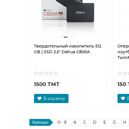
Твердотельный накопитель 512
Опер
GB | SSD 2.5" Dahua C800A
ноут
TwinM
1500 ТМТ
150
В корзину
Бренды
0 - 9
A
C
D
E
G
H