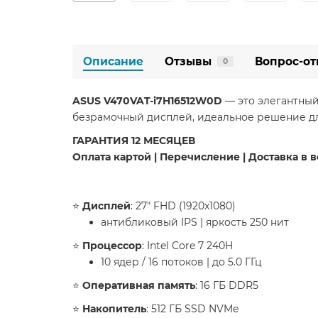
Описание
Отзывы
Вопрос-от
0
ASUS V470VAT-i7H16512W0D
— это элегантны
безрамочный дисплей, идеальное решение дл
ГАРАНТИЯ 12 МЕСЯЦЕВ
Оплата картой | Перечисление | Доставка в 
⭐️
Дисплей
: 27" FHD (1920x1080)
антибликовый IPS | яркость 250 нит
⭐️
Процессор
: Intel Core 7 240H
10 ядер / 16 потоков | до 5.0 ГГц
⭐️
Оперативная память
: 16 ГБ DDR5
⭐️
Накопитель
: 512 ГБ SSD NVMe