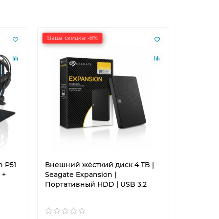
Ваша скидка: -8%
Ваша скид
 P51
Внешний жёсткий диск 4 TB |
Роутер W
 +
Seagate Expansion |
AX3000T |
Портативный HDD | USB 3.2