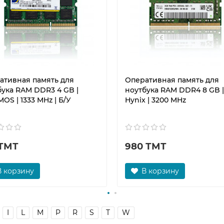
ативная память для
Оперативная память для
бука RAM DDR3 4 GB |
ноутбука RAM DDR4 8 GB |
OS | 1333 MHz | Б/У
Hynix | 3200 MHz
 ТМТ
980 ТМТ
В корзину
В корзину
I
L
M
P
R
S
T
W