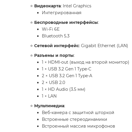
⭐️
Видеокарта
: Intel Graphics
Интегрированная
⭐️
Беспроводные интерфейсы
:
Wi-Fi 6E
Bluetooth 5.3
⭐️
Сетевой интерфейс
: Gigabit Ethernet (LAN)
⭐️
Разъемы и порты
:
1 × HDMI-out (выход на второй монитор)
1 × USB 3.2 Gen 1 Type-C
2 × USB 3.2 Gen 1 Type-A
2 × USB 2.0
1 × HD Audio (3.5 мм)
1 × LAN
⭐️
Мультимедиа
:
Веб-камера с защитной шторкой
Встроенные стереодинамики
Встроенный массив микрофонов