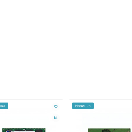
нка
Новинка