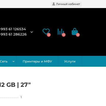
Личный кабинет
+993 61 126534
+993 61 286226
0
0
0
Сеть
Принтеры и МФУ
Услуги
2 GB | 27"
1