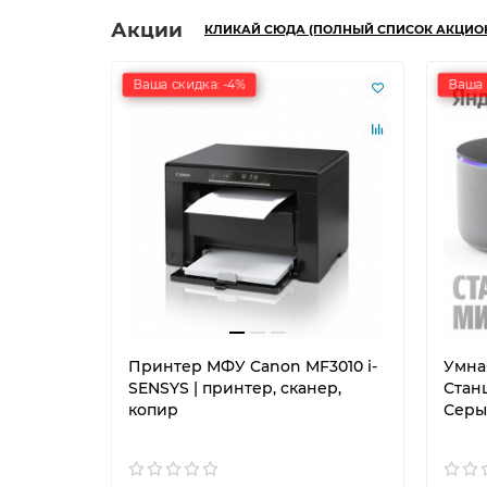
Акции
КЛИКАЙ СЮДА (ПОЛНЫЙ СПИСОК АКЦИО
Ваша скидка: -4%
Ваша 
Принтер МФУ Canon MF3010 i-
Умна
SENSYS | принтер, сканер,
Станц
копир
Серы