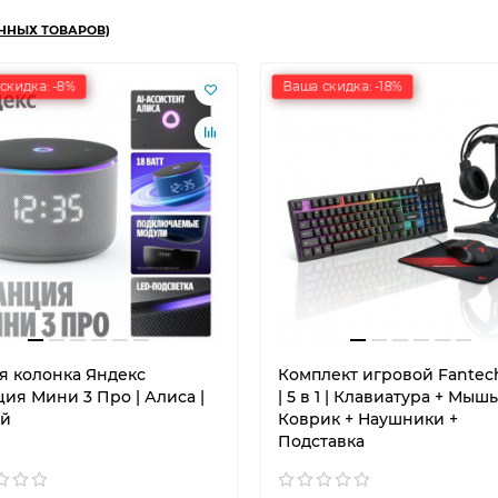
ННЫХ ТОВАРОВ)
скидка: -8%
Ваша скидка: -18%
я колонка Яндекс
Комплект игровой Fantech
ия Мини 3 Про | Алиса |
| 5 в 1 | Клавиатура + Мышь
й
Коврик + Наушники +
Подставка