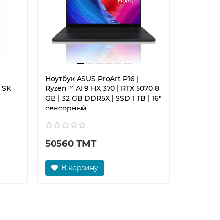
Ноутбук ASUS ProArt P16 |
Сумка дл
 SK
Ryzen™ AI 9 HX 370 | RTX 5070 8
Flow Slee
GB | 32 GB DDR5X | SSD 1 TB | 16"
сенсорный
50560 ТМТ
460 Т
В корзину
В к