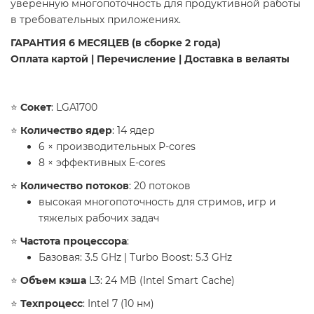
уверенную многопоточность для продуктивной работы
в требовательных приложениях.
​ГАРАНТИЯ 6 МЕСЯЦЕВ (в сборке 2 года)
Оплата картой | Перечисление | Доставка в велаяты
​⭐️
Сокет
: LGA1700
⭐️
Количество ядер
: 14 ядер
6 × производительных P-cores
8 × эффективных E-cores
⭐️
Количество потоков
: 20 потоков
высокая многопоточность для стримов, игр и
тяжелых рабочих задач
⭐️
Частота процессора
:
Базовая: 3.5 GHz | Turbo Boost: 5.3 GHz
⭐️
Объем кэша
L3: 24 MB (Intel Smart Cache)
⭐️
Техпроцесс
: Intel 7 (10 нм)