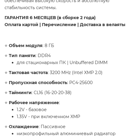
обеспечивая высокую скорость и абсолютную
стабильность системы.
ГАРАНТИЯ 6 МЕСЯЦЕВ (в сборке 2 года)
Оплата картой | Перечисление | Доставка в велаяты
​⭐️
Объем модуля
: 8 ГБ
⭐️
Тип памяти
: DDR4
для стационарных ПК | Unbuffered DIMM
⭐️
Тактовая частота
: 3200 MHz (Intel XMP 2.0)
⭐️
Пропускная способность
: PC4-25600
⭐️
Тайминги
: CL16 (16-20-20-38)
⭐️
Рабочее напряжение
:
1.2V - базовое
1.35V - при включенном XMP
⭐️
Охлаждение
: Пассивное
низкопрофильный алюминиевый радиатор