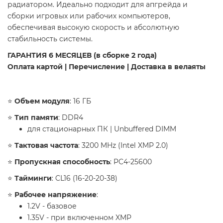
радиатором. Идеально подходит для апгрейда и
сборки игровых или рабочих компьютеров,
обеспечивая высокую скорость и абсолютную
стабильность системы.
ГАРАНТИЯ 6 МЕСЯЦЕВ (в сборке 2 года)
Оплата картой | Перечисление | Доставка в велаяты
​⭐️
Объем модуля
: 16 ГБ
⭐️
Тип памяти
: DDR4
для стационарных ПК | Unbuffered DIMM
⭐️
Тактовая частота
: 3200 MHz (Intel XMP 2.0)
⭐️
Пропускная способность
: PC4-25600
⭐️
Тайминги
: CL16 (16-20-20-38)
⭐️
Рабочее напряжение
:
1.2V - базовое
1.35V - при включенном XMP