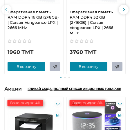
Оперативная память
Оперативная память
RAM DDR4 16 GB (2×8GB)
RAM DDR4 32 GB
| Corsair Vengeance LPX |
(2×16GB) | Corsair
2666 MHz
Vengeance LPX | 2666
MHz
1960 ТМТ
3760 ТМТ
В корзину
В корзину
Акции
КЛИКАЙ СЮДА (ПОЛНЫЙ СПИСОК АКЦИОННЫХ ТОВАРОВ)
Ваша скидка: -4%
Ваша скидка: -8%