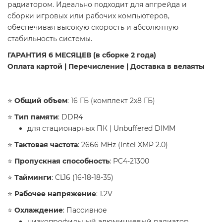
радиатором. Идеально подходит для апгрейда и
сборки игровых или рабочих компьютеров,
обеспечивая высокую скорость и абсолютную
стабильность системы.
ГАРАНТИЯ 6 МЕСЯЦЕВ (в сборке 2 года)
Оплата картой | Перечисление | Доставка в велаяты
​⭐️
Общий объем
: 16 ГБ (комплект 2x8 ГБ)
⭐️
Тип памяти
: DDR4
для стационарных ПК | Unbuffered DIMM
⭐️
Тактовая частота
: 2666 MHz (Intel XMP 2.0)
⭐️
Пропускная способность
: PC4-21300
⭐️
Тайминги
: CL16 (16-18-18-35)
⭐️
Рабочее напряжение
: 1.2V
⭐️
Охлаждение
: Пассивное
низкопрофильный алюминиевый радиатор