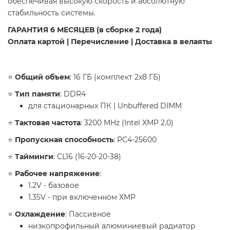
обеспечивая высокую скорость и абсолютную
стабильность системы.
ГАРАНТИЯ 6 МЕСЯЦЕВ (в сборке 2 года)
Оплата картой | Перечисление | Доставка в велаяты
​⭐️
Общий объем
: 16 ГБ (комплект 2x8 ГБ)
⭐️
Тип памяти
: DDR4
для стационарных ПК | Unbuffered DIMM
⭐️
Тактовая частота
: 3200 MHz (Intel XMP 2.0)
⭐️
Пропускная способность
: PC4-25600
⭐️
Тайминги
: CL16 (16-20-20-38)
⭐️
Рабочее напряжение
:
1.2V - базовое
1.35V - при включенном XMP
⭐️
Охлаждение
: Пассивное
низкопрофильный алюминиевый радиатор