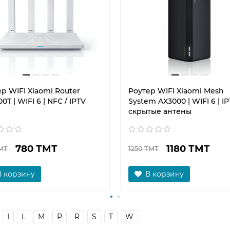
р WIFI Xiaomi Router
Роутер WIFI Xiaomi Mesh
0T | WIFI 6 | NFC / IPTV
System AX3000 | WIFI 6 | IP
скрытые антены
780 ТМТ
1180 ТМТ
МТ
1250 ТМТ
В корзину
В корзину
I
L
M
P
R
S
T
W