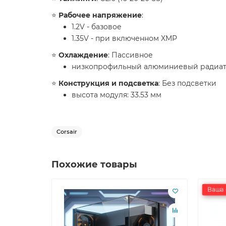
⭐️
Рабочее напряжение
:
1.2V - базовое
1.35V - при включенном XMP
⭐️
Охлаждение
: Пассивное
низкопрофильный алюминиевый радиа
⭐️
Конструкция и подсветка
: Без подсветки
высота модуля: 33.53 мм
Corsair
Похожие товары
Ваша 