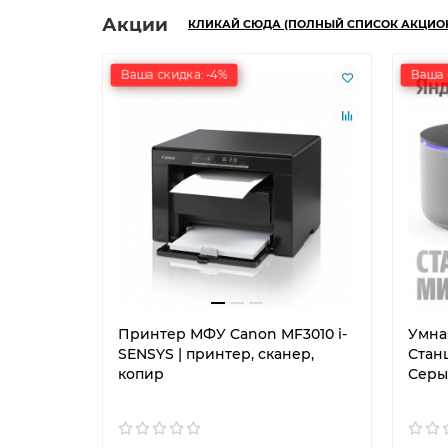
Акции
КЛИКАЙ СЮДА (ПОЛНЫЙ СПИСОК АКЦИО
Ваша скидка: -4%
Ваша 
Принтер МФУ Canon MF3010 i-
Умна
SENSYS | принтер, сканер,
Станц
копир
Серы