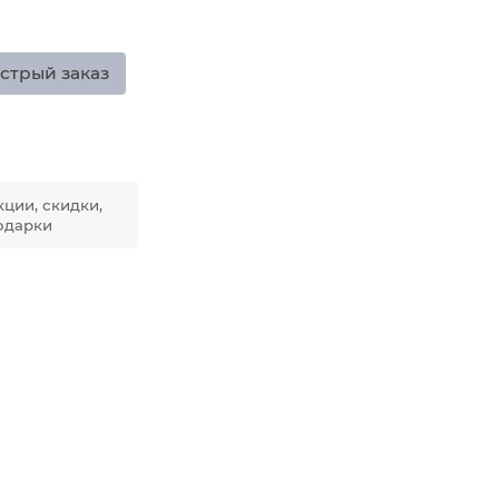
стрый заказ
кции, скидки,
одарки