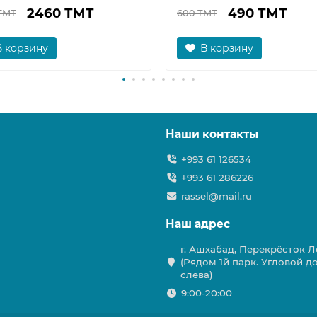
2460 ТМТ
490 ТМТ
ТМТ
600 ТМТ
В корзину
В корзину
Наши контакты
+993 61 126534
+993 61 286226
rassel@mail.ru
Наш адрес
г. Ашхабад, Перекрёсток Ле
(Рядом 1й парк. Угловой д
слева)
9:00-20:00