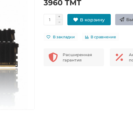
3960 ТМТ
Бы
В корзину
В закладки
В сравнение
Расширенная
А
гарантия
п