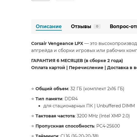
Описание
Отзывы
Вопрос-от
0
Corsair Vengeance LPX
— это высокопроизвод
апгрейда и сборки игровых или рабочих комп
ГАРАНТИЯ 6 МЕСЯЦЕВ (в сборке 2 года)
Оплата картой | Перечисление | Доставка в 
​⭐️
Общий объем
: 32 ГБ (комплект 2x16 ГБ)
⭐️
Тип памяти
: DDR4
для стационарных ПК | Unbuffered DIMM
⭐️
Тактовая частота
: 3200 MHz (Intel XMP 2.0)
⭐️
Пропускная способность
: PC4-25600
⭐️
Тайминги
: CL16 (16-20-20-38)