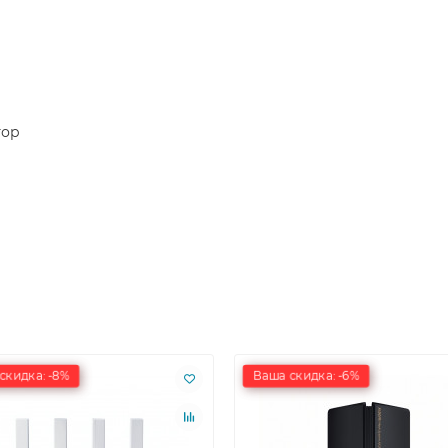
тор
скидка: -8%
Ваша скидка: -6%