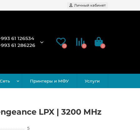
Личный кабинет
+993 61 126534
+993 61 286226
0
0
0
Сеть
Принтеры и МФУ
Услуги
engeance LPX | 3200 MHz
5