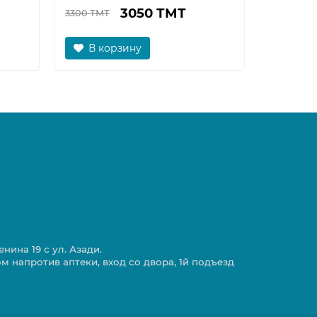
3050 ТМТ
3300 ТМТ
850 ТМТ
В корзину
В к
нина 19 с ул. Азади.
ом напротив аптеки, вход со двора, 1й подъезд