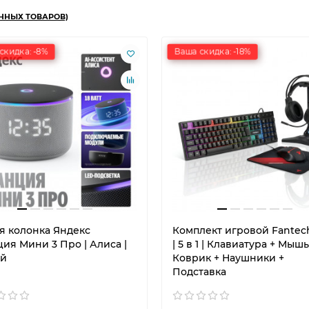
ННЫХ ТОВАРОВ)
скидка: -8%
Ваша скидка: -18%
я колонка Яндекс
Комплект игровой Fantech
ия Мини 3 Про | Алиса |
| 5 в 1 | Клавиатура + Мышь
й
Коврик + Наушники +
Подставка