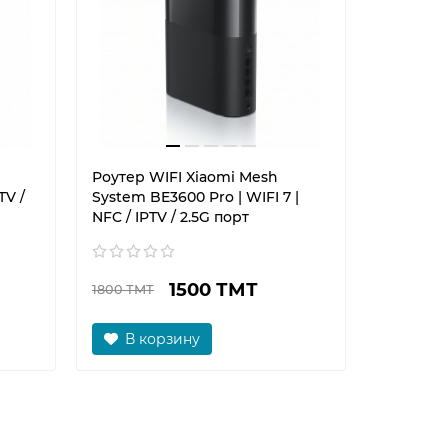
Роутер WIFI Xiaomi Mesh
Монитор 
TV /
System BE3600 Pro | WIFI 7 |
210Hz | 
NFC / IPTV / 2.5G порт
1500 ТМТ
3500 
1800 ТМТ
В корзину
В к