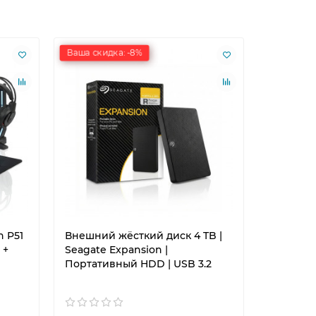
Ваша скидка: -8%
Ваша скид
 P51
Внешний жёсткий диск 4 TB |
Роутер W
 +
Seagate Expansion |
AX3000T |
Портативный HDD | USB 3.2