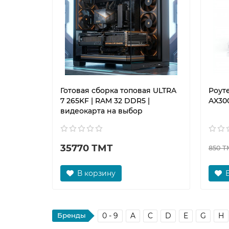
Готовая сборка топовая ULTRA
Роуте
7 265KF | RAM 32 DDR5 |
AX300
видеокарта на выбор
35770 ТМТ
850 Т
В корзину
Бренды
0 - 9
A
C
D
E
G
H