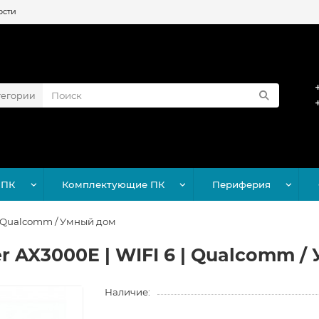
ости
тегории
 ПК
Комплектующие ПК
Периферия
 | Qualcomm / Умный дом
er AX3000E | WIFI 6 | Qualcomm 
Наличие: