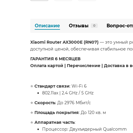
Описание
Отзывы
Вопрос-от
0
Xiaomi Router AX3000E (RN07)
— это умный ро
доступной ценой, обеспечивая стабильное по
​ГАРАНТИЯ 6 МЕСЯЦЕВ
Оплата картой | Перечисление | Доставка в 
​⭐️
Стандарт связи
: Wi-Fi 6
802.11ax | 2.4 GHz / 5 GHz
⭐️
Скорость
: До 2976 Мбит/с
⭐️
Площадь покрытия
: До 120 кв. м
⭐️
Аппаратная часть
:
Процессор: Двухъядерный Qualcomm