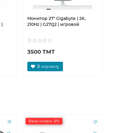
Монитор 27" Gigabyte | 2K,
Геймпад
 |
210Hz | G27Q2 | игровой
Zenith P
зарядно
3500 ТМТ
680 Т
В корзину
В к
Ваша скидка: -8%
Ваша скид