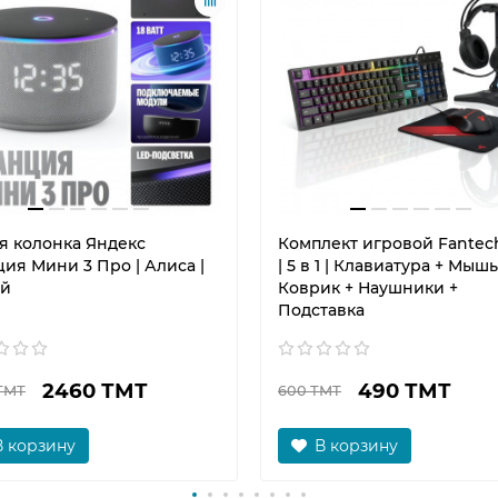
я колонка Яндекс
Комплект игровой Fantech
ия Мини 3 Про | Алиса |
| 5 в 1 | Клавиатура + Мышь
й
Коврик + Наушники +
Подставка
2460 ТМТ
490 ТМТ
ТМТ
600 ТМТ
В корзину
В корзину