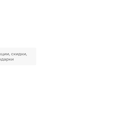
кции, скидки,
одарки