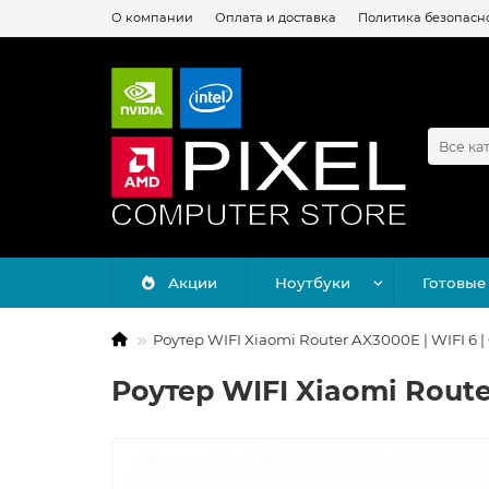
О компании
Оплата и доставка
Политика безопасн
Все ка
Акции
Ноутбуки
Готовые
Роутер WIFI Xiaomi Router AX3000E | WIFI 6
Роутер WIFI Xiaomi Rout