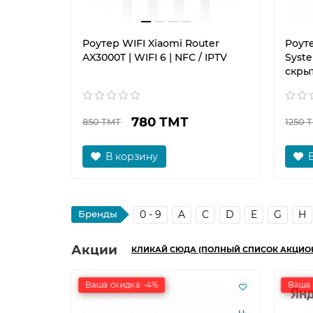
Роутер WIFI Xiaomi Router
Роут
AX3000T | WIFI 6 | NFC / IPTV
Syste
скры
780 ТМТ
850 ТМТ
1250 
В корзину
Бренды
0 - 9
A
C
D
E
G
H
Акции
КЛИКАЙ СЮДА (ПОЛНЫЙ СПИСОК АКЦИО
Ваша скидка: -4%
Ваша 