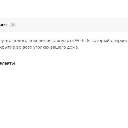
вет
0
утер нового поколения стандарта Wi-Fi 6, который стирае
крытие во всех уголках вашего дома.
велаяты