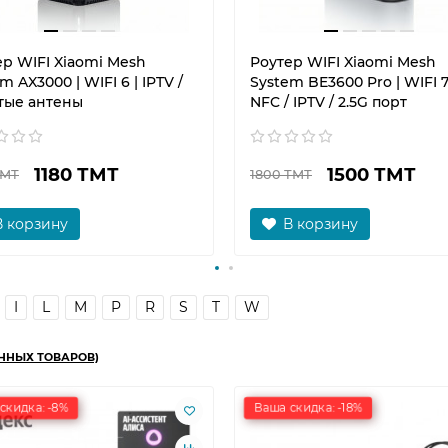
ер WIFI Xiaomi Mesh
Роутер WIFI Xiaomi Mesh
m AX3000 | WIFI 6 | IPTV /
System BE3600 Pro | WIFI 7
тые антены
NFC / IPTV / 2.5G порт
1180 ТМТ
1500 ТМТ
ТМТ
1800 ТМТ
В корзину
В корзину
I
L
M
P
R
S
T
W
ННЫХ ТОВАРОВ)
скидка: -8%
Ваша скидка: -18%