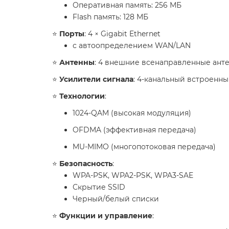
Оперативная память: 256 МБ
Flash память: 128 МБ
⭐️
Порты
: 4 × Gigabit Ethernet
с автоопределением WAN/LAN
⭐️
Антенны
: 4 внешние всенаправленные ант
⭐️
Усилители сигнала
: 4-канальный встроенны
⭐️
Технологии
:
1024-QAM (высокая модуляция)
OFDMA (эффективная передача)
MU-MIMO (многопотоковая передача)
⭐️
Безопасность
:
WPA-PSK, WPA2-PSK, WPA3-SAE
Скрытие SSID
Черный/белый списки
⭐️
Функции и управление
: