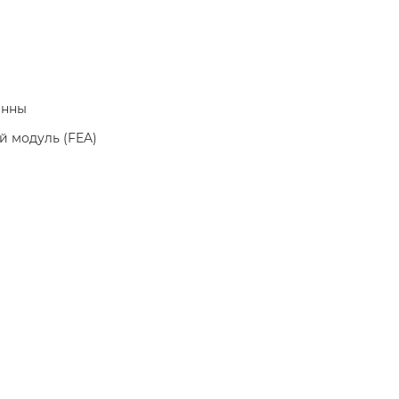
енны
й модуль (FEA)