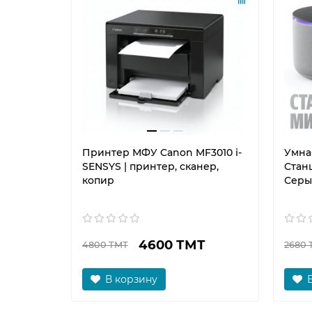
Принтер МФУ Canon MF3010 i-
Умна
SENSYS | принтер, сканер,
Станц
копир
Серы
4600 ТМТ
4800 ТМТ
2680 
В корзину