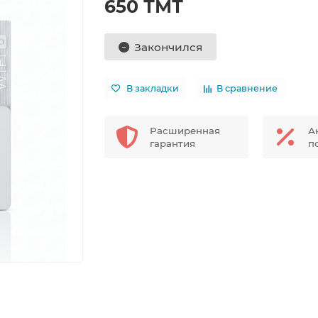
650 ТМТ
Закончился
В закладки
В сравнение
Расширенная
А
гарантия
п