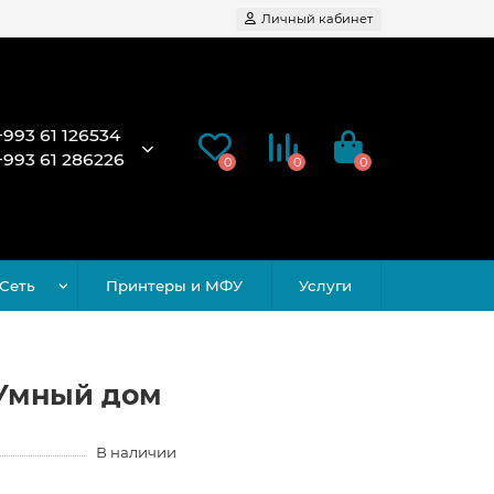
Личный кабинет
+993 61 126534
+993 61 286226
0
0
0
Сеть
Принтеры и МФУ
Услуги
/ Умный дом
В наличии