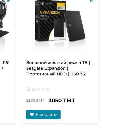
 P51
Внешний жёсткий диск 4 TB |
Роутер W
 +
Seagate Expansion |
AX3000T |
Портативный HDD | USB 3.2
3050 ТМТ
3300 ТМТ
850 ТМТ
В корзину
В к