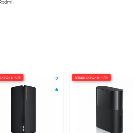
Redmi)
скидка: -6%
Ваша скидка: -17%