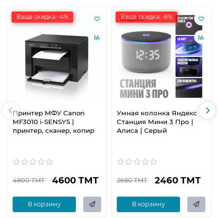
Ваша скидка: -4%
Ваша скидка: -8%
Принтер МФУ Canon
Умная колонка Яндекс
MF3010 i-SENSYS |
Станция Мини 3 Про |
принтер, сканер, копир
Алиса | Серый
4600 ТМТ
2460 ТМТ
4800 ТМТ
2680 ТМТ
В корзину
В корзину