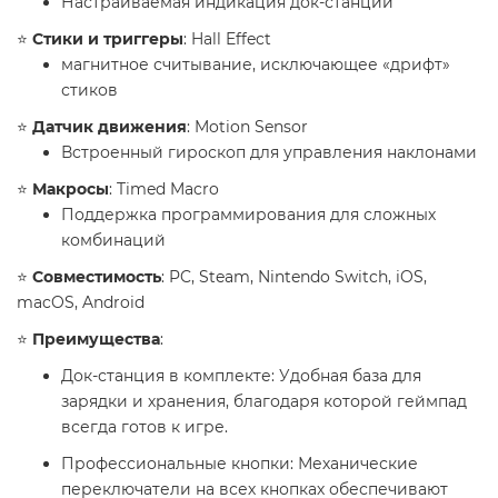
Настраиваемая индикация док-станции​
⭐️
Стики и триггеры
: Hall Effect
магнитное считывание, исключающее «дрифт»
стиков
​⭐️
Датчик движения
: Motion Sensor
Встроенный гироскоп для управления наклонами
​⭐️
Макросы
: Timed Macro
Поддержка программирования для сложных
комбинаций
​⭐️
Совместимость
: PC, Steam, Nintendo Switch, iOS,
macOS, Android
​⭐️
Преимущества
:
​Док-станция в комплекте: Удобная база для
зарядки и хранения, благодаря которой геймпад
всегда готов к игре.
​Профессиональные кнопки: Механические
переключатели на всех кнопках обеспечивают