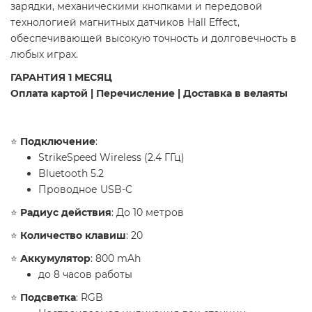
зарядки, механическими кнопками и передовой
технологией магнитных датчиков Hall Effect,
обеспечивающей высокую точность и долговечность в
любых играх.
​ГАРАНТИЯ 1 МЕСЯЦ
Оплата картой | Перечисление | Доставка в велаяты
​⭐️
Подключение
:
StrikeSpeed Wireless (2.4 ГГц)
Bluetooth 5.2
Проводное USB-C
​⭐️
Радиус действия
: До 10 метров
​⭐️
Количество клавиш
: 20
​⭐️
Аккумулятор
: 800 mAh
до 8 часов работы
​⭐️
Подсветка
: RGB