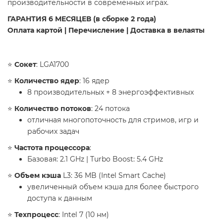
производительности в современных играх.
​ГАРАНТИЯ 6 МЕСЯЦЕВ (в сборке 2 года)
Оплата картой | Перечисление | Доставка в велаяты
​⭐️
Сокет
: LGA1700
​⭐️
Количество ядер
: 16 ядер
8 производительных + 8 энергоэффективных
​⭐️
Количество потоков
: 24 потока
отличная многопоточность для стримов, игр и
рабочих задач
​⭐️
Частота процессора
:
Базовая: 2.1 GHz | Turbo Boost: 5.4 GHz
​⭐️
Объем кэша
L3: 36 MB (Intel Smart Cache)
увеличенный объем кэша для более быстрого
доступа к данным
​⭐️
Техпроцесс
: Intel 7 (10 нм)