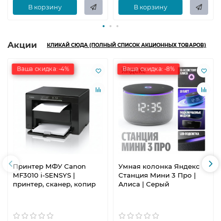
В корзину
В корзину
Акции
КЛИКАЙ СЮДА (ПОЛНЫЙ СПИСОК АКЦИОННЫХ ТОВАРОВ)
Ваша скидка: -4%
Ваша скидка: -8%
Принтер МФУ Canon
Умная колонка Яндекс
MF3010 i-SENSYS |
Станция Мини 3 Про |
принтер, сканер, копир
Алиса | Серый