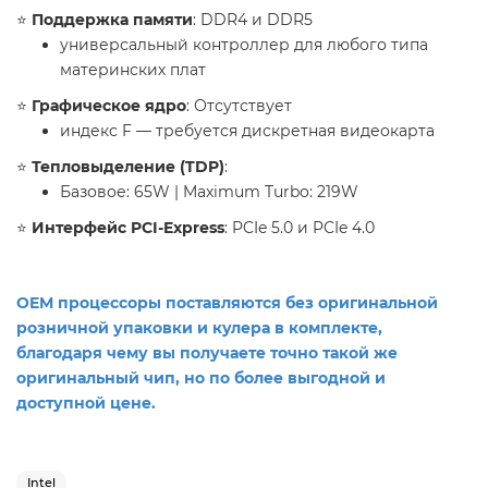
​⭐️
Поддержка памяти
: DDR4 и DDR5
универсальный контроллер для любого типа
материнских плат
​⭐️
Графическое ядро
: Отсутствует
индекс F — требуется дискретная видеокарта
​⭐️
Тепловыделение (TDP)
:
Базовое: 65W | Maximum Turbo: 219W
​⭐️
Интерфейс PCI-Express
: PCIe 5.0 и PCIe 4.0
​OEM процессоры поставляются без оригинальной
розничной упаковки и кулера в комплекте,
благодаря чему вы получаете точно такой же
оригинальный чип, но по более выгодной и
доступной цене.
Intel