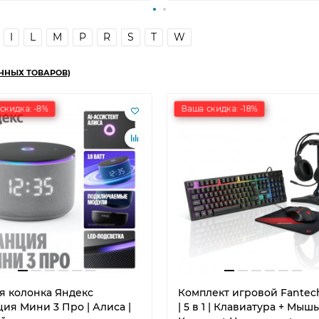
I
L
M
P
R
S
T
W
ННЫХ ТОВАРОВ)
скидка: -8%
Ваша скидка: -18%
я колонка Яндекс
Комплект игровой Fantech
ия Мини 3 Про | Алиса |
| 5 в 1 | Клавиатура + Мышь