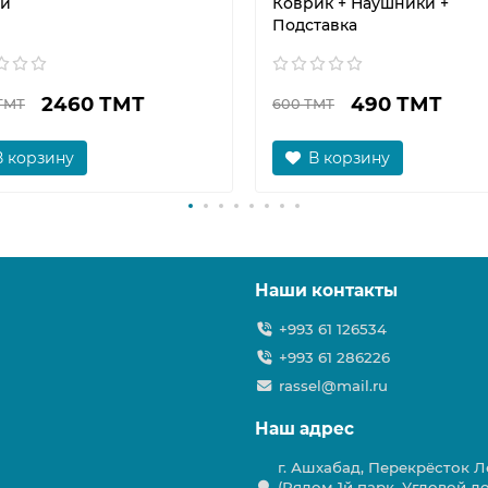
й
Коврик + Наушники +
Подставка
2460 ТМТ
490 ТМТ
ТМТ
600 ТМТ
В корзину
В корзину
Наши контакты
+993 61 126534
+993 61 286226
rassel@mail.ru
Наш адрес
г. Ашхабад, Перекрёсток Ле
(Рядом 1й парк. Угловой д