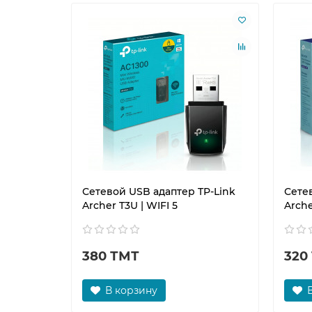
Сетевой USB адаптер TP-Link
Сете
Archer T3U | WIFI 5
Arche
380 ТМТ
320
В корзину