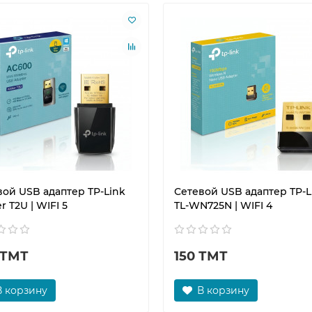
вой USB адаптер TP-Link
Сетевой USB адаптер TP-L
r T2U | WIFI 5
TL-WN725N | WIFI 4
 ТМТ
150 ТМТ
В корзину
В корзину