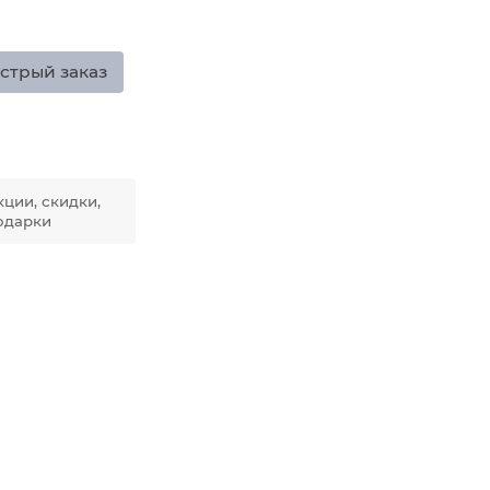
стрый заказ
кции, скидки,
одарки