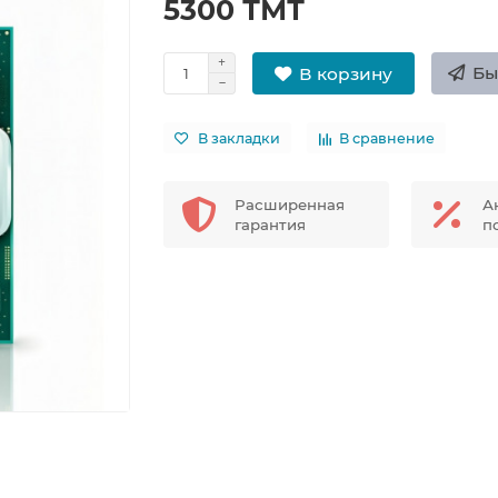
5300 ТМТ
Бы
В корзину
В закладки
В сравнение
Расширенная
А
гарантия
п