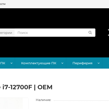
ости
тегории
 ПК
Комплектующие ПК
Периферия
 i7-12700F | OEM
Наличие: