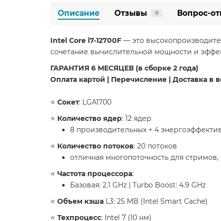
Описание
Отзывы
Вопрос-от
0
Intel Core i7-12700F
— это высокопроизводител
сочетание вычислительной мощности и эффек
​ГАРАНТИЯ 6 МЕСЯЦЕВ (в сборке 2 года)
Оплата картой | Перечисление | Доставка в 
​⭐️
Сокет
: LGA1700
​⭐️
Количество ядер
: 12 ядер
8 производительных + 4 энергоэффекти
​⭐️
Количество потоков
: 20 потоков
отличная многопоточность для стримов, 
​⭐️
Частота процессора
:
Базовая: 2.1 GHz | Turbo Boost: 4.9 GHz
​⭐️
Объем кэша
L3: 25 MB (Intel Smart Cache)
​⭐️
Техпроцесс
: Intel 7 (10 нм)