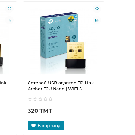
ink
Сетевой USB адаптер TP-Link
Сетевой 
Archer T2U Nano | WIFI 5
Archer T
320 ТМТ
340 Т
В корзину
В к