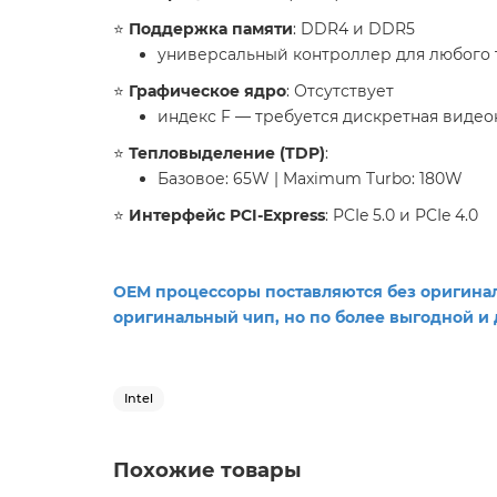
​⭐️
Поддержка памяти
: DDR4 и DDR5
универсальный контроллер для любого 
​⭐️
Графическое ядро
: Отсутствует
индекс F — требуется дискретная видео
​⭐️
Тепловыделение (TDP)
:
Базовое: 65W | Maximum Turbo: 180W
​⭐️
Интерфейс PCI-Express
: PCIe 5.0 и PCIe 4.0
​OEM процессоры поставляются без оригинал
оригинальный чип, но по более выгодной и 
Intel
Похожие товары