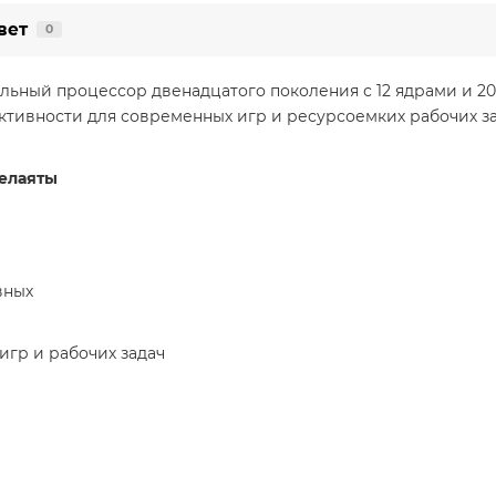
вет
0
ьный процессор двенадцатого поколения с 12 ядрами и 2
тивности для современных игр и ресурсоемких рабочих за
велаяты
вных
игр и рабочих задач