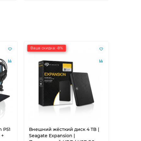
Ваша скидка: -8%
Ваша скид
 P51
Внешний жёсткий диск 4 TB |
Роутер W
 +
Seagate Expansion |
AX3000T |