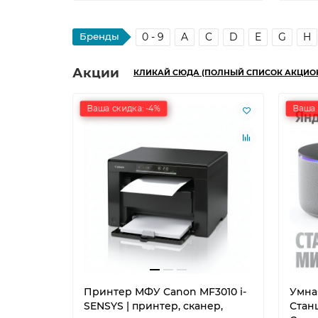
Бренды
0 - 9
A
C
D
E
G
H
Акции
КЛИКАЙ СЮДА (ПОЛНЫЙ СПИСОК АКЦИО
Ваша скидка: -4%
Ваша 
Принтер МФУ Canon MF3010 i-
Умна
SENSYS | принтер, сканер,
Станц