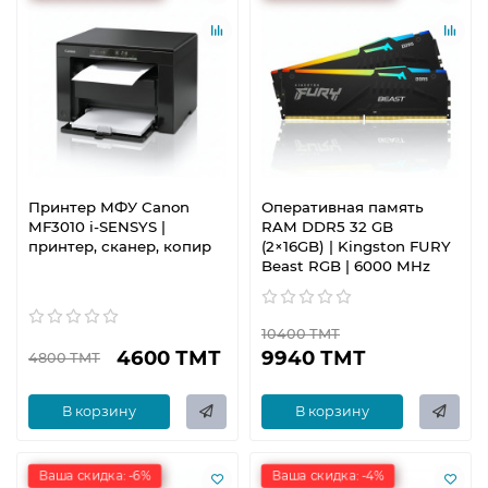
Принтер МФУ Canon
Оперативная память
MF3010 i-SENSYS |
RAM DDR5 32 GB
принтер, сканер, копир
(2×16GB) | Kingston FURY
Beast RGB | 6000 MHz
10400 ТМТ
4600 ТМТ
9940 ТМТ
4800 ТМТ
В корзину
В корзину
Ваша скидка: -6%
Ваша скидка: -4%