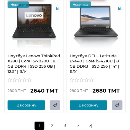
Новинка
Новинка
Ноутбук Lenovo ThinkPad
Ноутбук DELL Latitude
X280 | Core i3-7020U | 8
E7440 | Core i5-4210U | 8
GB DDR4 | SSD 256 GB |
GB DDR3 | SSD 256 | 14" |
12.5" | Б/У
Б/У
2640 ТМТ
2680 ТМТ
2800 ТМТ
2800 ТМТ
В корзину
В корзину
1
2
3
>
>|