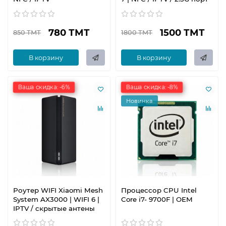
780 ТМТ
1500 ТМТ
850 ТМТ
1800 ТМТ
В корзину
В корзину
Ваша скидка: -6%
Ваша скидка: -8%
Новинка
Роутер WIFI Xiaomi Mesh
Процессор CPU Intel
System AX3000 | WIFI 6 |
Core i7- 9700F | OEM
IPTV / скрытые антены