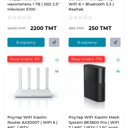
накопитель 1 TB | SSD 2.5"
WiFi 6 + Bluetooth 5.3 |
Hikvision E100
Realtek
2200 ТМТ
250 ТМТ
2400 ТМТ
280 ТМТ
В корзину
В корзину
Ваша скидка: -8%
Ваша скидка: -17%
Роутер WIFI Xiaomi
Роутер WIFI Xiaomi Mesh
Router AX3000T | WIFI 6 |
System BE3600 Pro | WIFI
NFC / IPTV
7 | NFC / IPTV / 2.5G порт