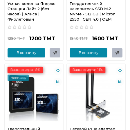
Умная колонка Яндекс
Твердотельный
Станция Лайт 2 (без
накопитель SSD M.2
часов) | Алиса |
NVMe - 512 GB | Micron
Фиолетовый
2550 | GEN 4.0 | OEM
1200 ТМТ
1600 ТМТ
1280 ТМТ
1840 ТМТ
В корзину
В корзину
Ваша скидка: -8%
Ваша скидка: -11%
Новинка
Твердотельный
Сетевой PCIe адаптер